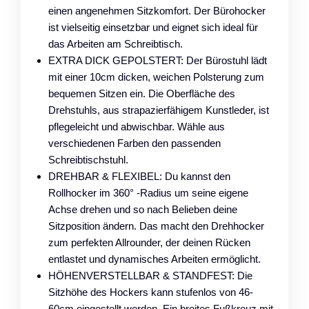
einen angenehmen Sitzkomfort. Der Bürohocker
ist vielseitig einsetzbar und eignet sich ideal für
das Arbeiten am Schreibtisch.
EXTRA DICK GEPOLSTERT: Der Bürostuhl lädt
mit einer 10cm dicken, weichen Polsterung zum
bequemen Sitzen ein. Die Oberfläche des
Drehstuhls, aus strapazierfähigem Kunstleder, ist
pflegeleicht und abwischbar. Wähle aus
verschiedenen Farben den passenden
Schreibtischstuhl.
DREHBAR & FLEXIBEL: Du kannst den
Rollhocker im 360° -Radius um seine eigene
Achse drehen und so nach Belieben deine
Sitzposition ändern. Das macht den Drehhocker
zum perfekten Allrounder, der deinen Rücken
entlastet und dynamisches Arbeiten ermöglicht.
HÖHENVERSTELLBAR & STANDFEST: Die
Sitzhöhe des Hockers kann stufenlos von 46-
60cm eingestellt werden. Ein breites Fußkreuz mit