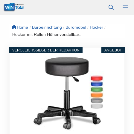
Zum
M
Inhalt
springen
Home
/
Büroeinrichtung
/
Büromöbel
/
Hocker
/
Hocker mit Rollen Höhenverstellbar...
VERGLEICHSSIEGER DER REDAKTION
ANGEBOT