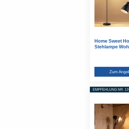
Home Sweet H
Stehlampe Woh
Vintage...
Zum Ange
EMPFEHLUNG NR. 13