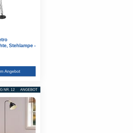
tro
hte, Stehlampe -
..
m Angebot
 NR. 12
ANGEBOT