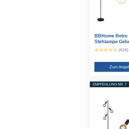
BBHome Retro
Stehlampe Geb
Minimalistische.
(616)
Zum Ange
EMPFEHLUNG NR. 7