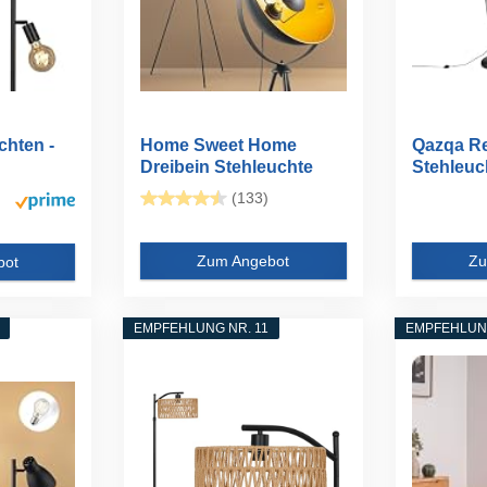
hten -
Home Sweet Home
Qazqa Re
Dreibein Stehleuchte
Stehleuc
Industrie...
Hobby Fl.
(133)
Zum Angebot
Zu
bot
EMPFEHLUNG NR. 11
EMPFEHLUNG