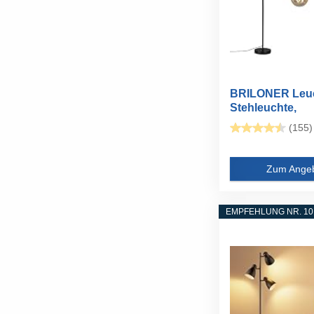
BRILONER Leuc
Stehleuchte,
Stehlampe...
(155)
Zum Ange
EMPFEHLUNG NR. 10