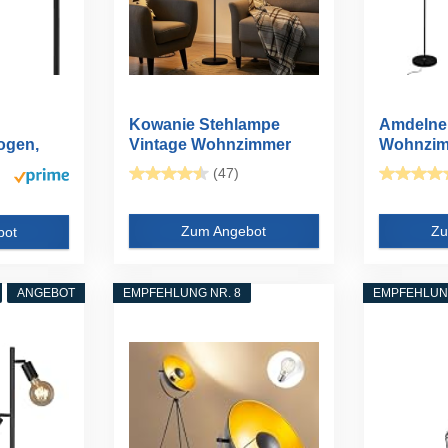
Kowanie Stehlampe
Amdelne
ogen,
Vintage Wohnzimmer
Wohnzim
..
Stehleuchte...
Stehleuch
(47)
Zum Angebot
Zu
bot
ANGEBOT
EMPFEHLUNG NR. 8
EMPFEHLUNG