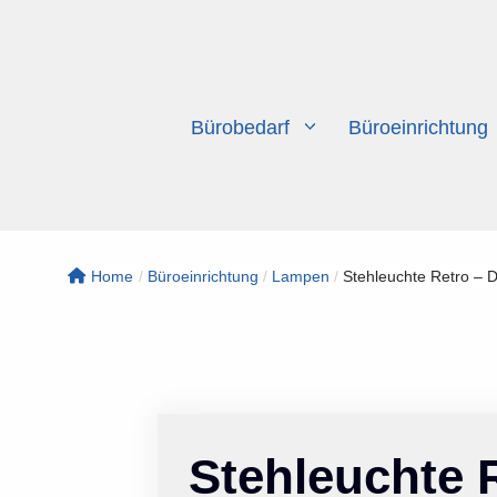
Zum
Inhalt
springen
Bürobedarf
Büroeinrichtung
Home
/
Büroeinrichtung
/
Lampen
/
Stehleuchte Retro – Di
Stehleuchte R