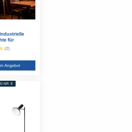
ndustrielle
hte für
er...
(2)
m Angebot
 NR. 6