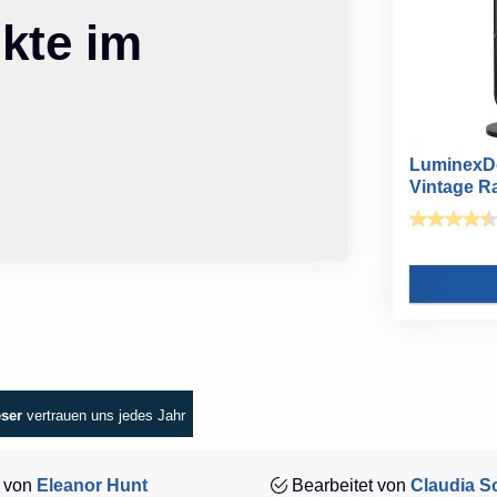
kte im
LuminexD
Vintage Ra
eser
vertrauen uns jedes Jahr
 von
Eleanor Hunt
Bearbeitet von
Claudia Sc