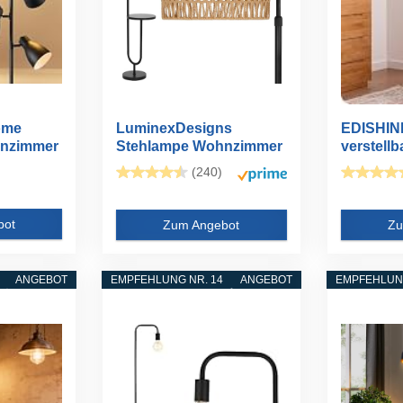
ome
LuminexDesigns
EDISHINE
nzimmer
Stehlampe Wohnzimmer
verstell
Vintage Rattan...
Metallkopf
(240)
bot
Zum Angebot
Zu
ANGEBOT
EMPFEHLUNG NR. 14
ANGEBOT
EMPFEHLUNG