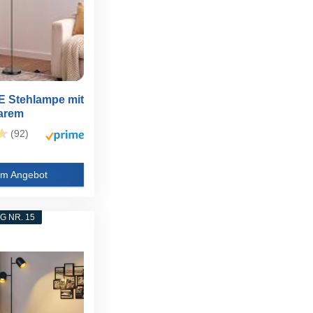
 Stehlampe mit
barem
...
(92)
m Angebot
 NR. 15