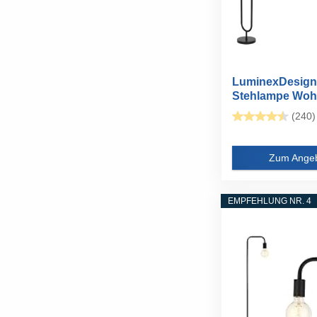
LuminexDesign
Stehlampe Woh
Vintage Rattan..
(240)
Zum Ange
EMPFEHLUNG NR. 4