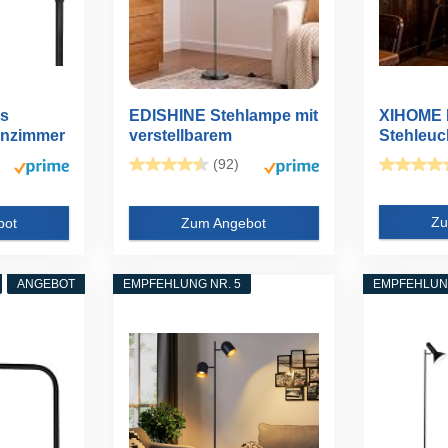
s
EDISHINE Stehlampe mit
XIHOME I
nzimmer
verstellbarem
Stehleuc
.
Metallkopf...
Wohnzimm
(92)
Zu
bot
Zum Angebot
ANGEBOT
EMPFEHLUNG NR. 5
EMPFEHLUNG