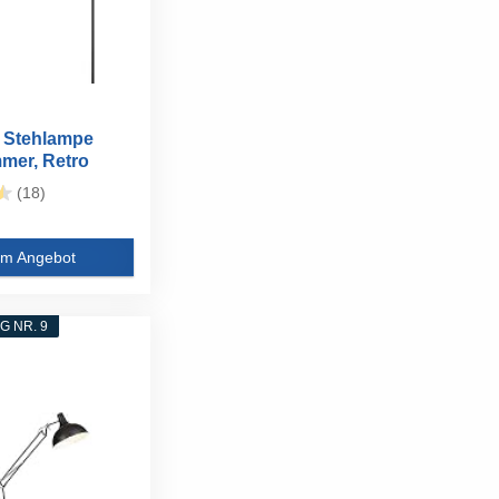
 Stehlampe
mer, Retro
te...
(18)
m Angebot
 NR. 9