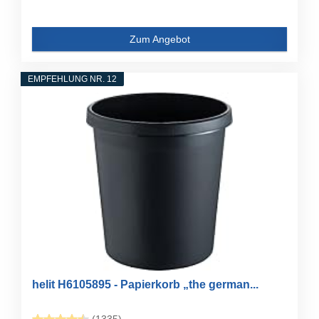
Zum Angebot
EMPFEHLUNG NR. 12
helit H6105895 - Papierkorb „the german...