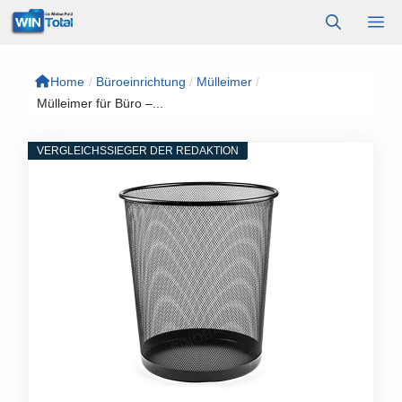
Zum
M
Inhalt
springen
Home
/
Büroeinrichtung
/
Mülleimer
/
Mülleimer für Büro –...
VERGLEICHSSIEGER DER REDAKTION