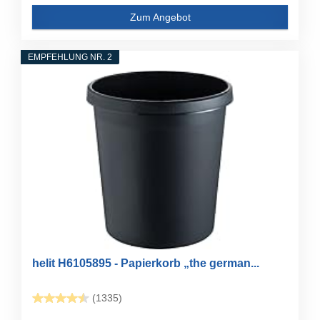
Zum Angebot
EMPFEHLUNG NR. 2
helit H6105895 - Papierkorb „the german...
(1335)