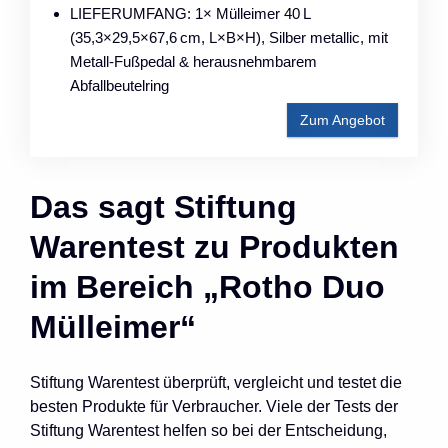
LIEFERUMFANG: 1× Mülleimer 40 L
(35,3×29,5×67,6 cm, L×B×H), Silber metallic, mit
Metall-Fußpedal & herausnehmbarem
Abfallbeutelring
Zum Angebot
Das sagt Stiftung
Warentest zu Produkten
im Bereich „Rotho Duo
Mülleimer“
Stiftung Warentest überprüft, vergleicht und testet die
besten Produkte für Verbraucher. Viele der Tests der
Stiftung Warentest helfen so bei der Entscheidung,