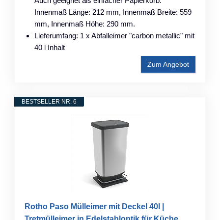
Auch geeignet als einfacher Papierkorb.
Innenmaß Länge: 212 mm, Innenmaß Breite: 559
mm, Innenmaß Höhe: 290 mm.
Lieferumfang: 1 x Abfalleimer "carbon metallic" mit
40 l Inhalt
Zum Angebot
BESTSELLER NR. 6
Rotho Paso Mülleimer mit Deckel 40l |
Tretmülleimer in Edelstahloptik für Küche,