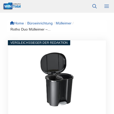
Zum
M
Inhalt
springen
Home
/
Büroeinrichtung
/
Mülleimer
/
Rotho Duo Mülleimer –...
VERGLEICHSSIEGER DER REDAKTION