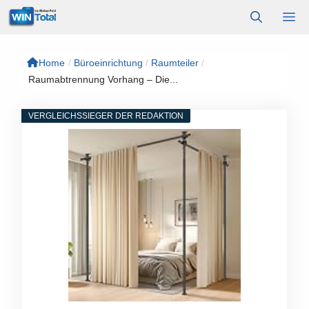
Zum
M
Inhalt
springen
Home
/
Büroeinrichtung
/
Raumteiler
/
Raumabtrennung Vorhang – Die...
VERGLEICHSSIEGER DER REDAKTION