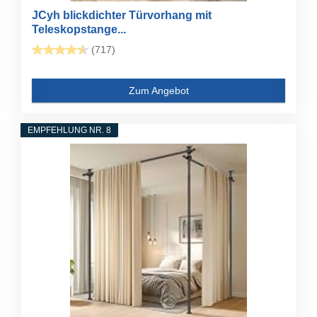
JCyh blickdichter Türvorhang mit
Teleskopstange...
(717)
Zum Angebot
EMPFEHLUNG NR. 8