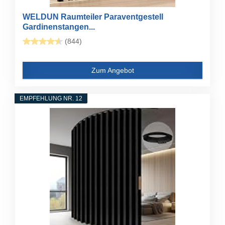
WELDUN Raumteiler Paraventgestell
Gardinenstangen...
(844)
Zum Angebot
EMPFEHLUNG NR. 12