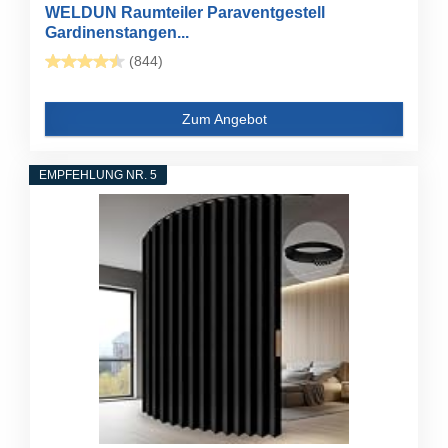
WELDUN Raumteiler Paraventgestell
Gardinenstangen...
(844)
Zum Angebot
EMPFEHLUNG NR. 5