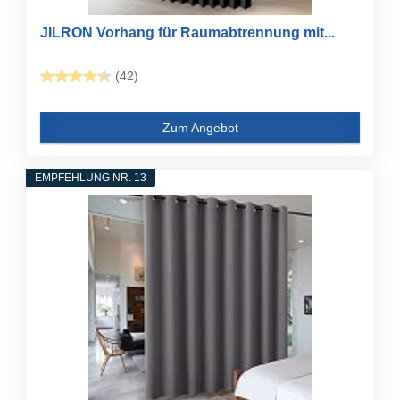
JILRON Vorhang für Raumabtrennung mit...
(42)
Zum Angebot
EMPFEHLUNG NR. 13