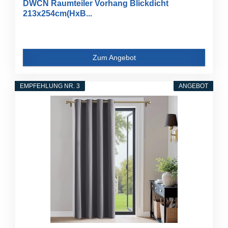
DWCN Raumteiler Vorhang Blickdicht
213x254cm(HxB...
Zum Angebot
EMPFEHLUNG NR. 3
ANGEBOT