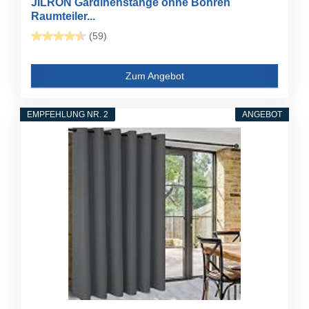
JILRON Gardinenstange ohne Bohren
Raumteiler...
(59)
Zum Angebot
EMPFEHLUNG NR. 2
ANGEBOT