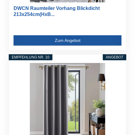
DWCN Raumteiler Vorhang Blickdicht
213x254cm(HxB...
Zum Angebot
EMPFEHLUNG NR. 10
ANGEBOT