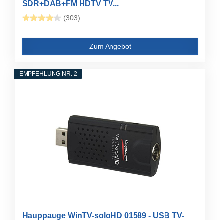
SDR+DAB+FM HDTV TV...
(303)
Zum Angebot
EMPFEHLUNG NR. 2
Hauppauge WinTV-soloHD 01589 - USB TV-