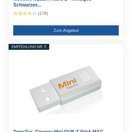
Schwarzes...
(178)
Zum Angebot
EMPFEHLUNG NR. 5
TerraTec, Cinergy Mini DVB-T Stick MAC