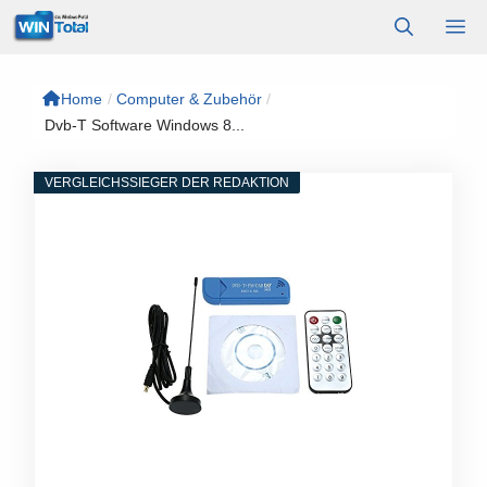
Zum
M
Inhalt
springen
Home
/
Computer & Zubehör
/
Dvb-T Software Windows 8...
VERGLEICHSSIEGER DER REDAKTION