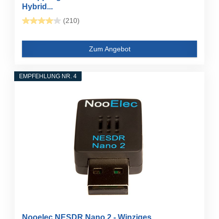
Hybrid...
(210)
Zum Angebot
EMPFEHLUNG NR. 4
Nooelec NESDR Nano 2 - Winziges