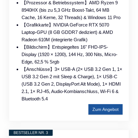
【Prozessor & Betriebssystem】AMD Ryzen 9
8940HX (bis zu 5,3 GHz Boost-Takt, 64 MB
Cache, 16 Kerne, 32 Threads) & Windows 11 Pro
【Grafikkarte】NVIDIA GeForce RTX 5070
Laptop-GPU (8 GB GDDR7 dediziert) & AMD
Radeon 610M (integrierte Grafik)
【Bildschirm】Entspiegeltes 16" FHD-IPS-
Display (1920 × 1200), 144 Hz, 300 Nits, Micro-
Edge, 62,5 % Srgb
【Anschlüsse】3× USB-A (2× USB 3.2 Gen 1, 1×
USB 3.2 Gen 2 mit Sleep & Charge), 1× USB-C
(USB 3.2 Gen 2, DisplayPort Alt Mode), 1× HDMI
2.1, 1× RJ-45, Audio-Kombianschluss, Wi-Fi 6 &
Bluetooth 5.4
Zum Angebot
BESTSELLER NR. 3