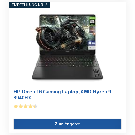
EMPFEHLUNG NR. 2
HP Omen 16 Gaming Laptop, AMD Ryzen 9
8940HX...
Zum Angebot