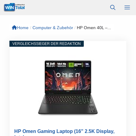
Zum
M
Inhalt
springen
Home
/
Computer & Zubehör
/
HP Omen 40L –...
VERGLEICHSSIEGER DER REDAKTION
HP Omen Gaming Laptop (16" 2.5K Display,