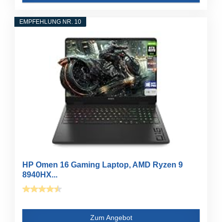
EMPFEHLUNG NR. 10
HP Omen 16 Gaming Laptop, AMD Ryzen 9
8940HX...
Zum Angebot