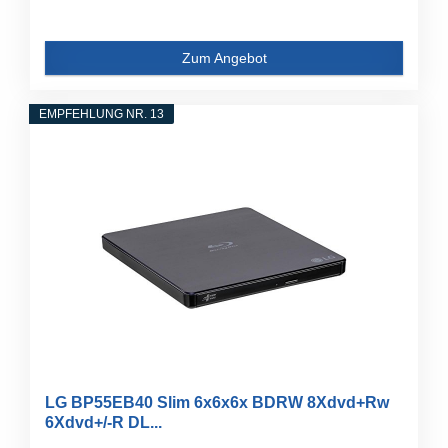
Zum Angebot
EMPFEHLUNG NR. 13
LG BP55EB40 Slim 6x6x6x BDRW 8Xdvd+Rw
6Xdvd+/-R DL...