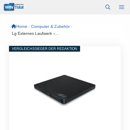
Zum
M
Inhalt
springen
Home
/
Computer & Zubehör
/
Lg Externes Laufwerk –...
VERGLEICHSSIEGER DER REDAKTION