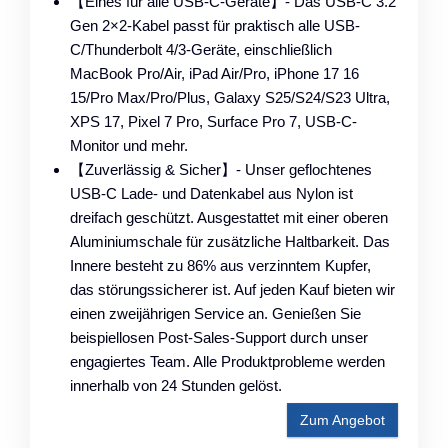
【Eines für alle USB-C-Geräte】- Das USB-C 3.2
Gen 2×2-Kabel passt für praktisch alle USB-
C/Thunderbolt 4/3-Geräte, einschließlich
MacBook Pro/Air, iPad Air/Pro, iPhone 17 16
15/Pro Max/Pro/Plus, Galaxy S25/S24/S23 Ultra,
XPS 17, Pixel 7 Pro, Surface Pro 7, USB-C-
Monitor und mehr.
【Zuverlässig & Sicher】- Unser geflochtenes
USB-C Lade- und Datenkabel aus Nylon ist
dreifach geschützt. Ausgestattet mit einer oberen
Aluminiumschale für zusätzliche Haltbarkeit. Das
Innere besteht zu 86% aus verzinntem Kupfer,
das störungssicherer ist. Auf jeden Kauf bieten wir
einen zweijährigen Service an. Genießen Sie
beispiellosen Post-Sales-Support durch unser
engagiertes Team. Alle Produktprobleme werden
innerhalb von 24 Stunden gelöst.
Zum Angebot