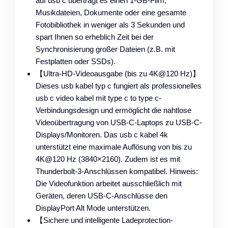
auf usb c überträgt es einen 1-GB-Film,
Musikdateien, Dokumente oder eine gesamte
Fotobibliothek in weniger als 3 Sekunden und
spart Ihnen so erheblich Zeit bei der
Synchronisierung großer Dateien (z.B. mit
Festplatten oder SSDs).
【Ultra-HD-Videoausgabe (bis zu 4K@120 Hz)】
Dieses usb kabel typ c fungiert als professionelles
usb c video kabel mit type c to type c-
Verbindungsdesign und ermöglicht die nahtlose
Videoübertragung von USB-C-Laptops zu USB-C-
Displays/Monitoren. Das usb c kabel 4k
unterstützt eine maximale Auflösung von bis zu
4K@120 Hz (3840×2160). Zudem ist es mit
Thunderbolt-3-Anschlüssen kompatibel. Hinweis:
Die Videofunktion arbeitet ausschließlich mit
Geräten, deren USB-C-Anschlüsse den
DisplayPort Alt Mode unterstützen.
【Sichere und intelligente Ladeprotection-