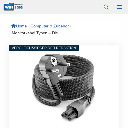
Zum
M
Inhalt
springen
Home
/
Computer & Zubehör
/
Monitorkabel Typen – Die...
VERGLEICHSSIEGER DER REDAKTION