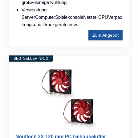
großvolumige Kühlung
Verwendung:
ServerComputerSpielekonsoleNetzteilCPUVerpac
kungsund Druckgeräte usw.
Zum Angebot
BESTSELLER NR. 2
Neuftech 2X 120 mm PC Gehäuselüfter