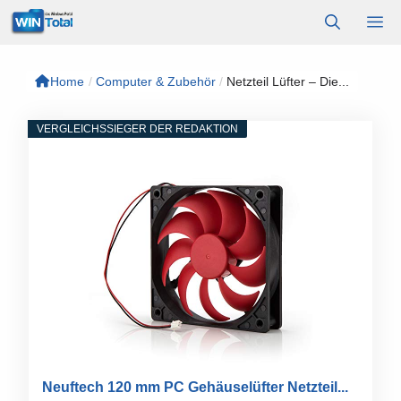
Zum
M
Inhalt
springen
Home
/
Computer & Zubehör
/
Netzteil Lüfter – Die...
VERGLEICHSSIEGER DER REDAKTION
Neuftech 120 mm PC Gehäuselüfter Netzteil...