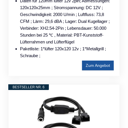
Daten für 120mm lüfter 12v 2pin; Abmessungen:
120x120x25mm ; Stromspannung: DC 12V ;
Geschwindigkeit: 2000 U/min ; Luftfluss: 73,8
CFM ; Lärm: 29,6 dBA ; Lager: Dual Kugellager ;
Verbinder: XH2.54-2Pin ; Lebensdauer: 50.000
Stunden bei 25 ℃ , Material: PBT-Kunststoff-
Lüfterrahmen und Lüfterflügel
Paketliste: 1*lüfter 120x120 12v ; 1*Metallgrill ;
Schraube ;
Zum Angebot
BESTSELLER NR. 6