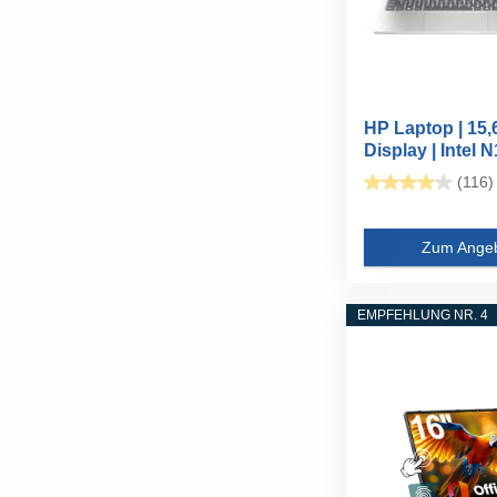
HP Laptop | 15
Display | Intel N
GB...
(116)
Zum Ange
EMPFEHLUNG NR. 4