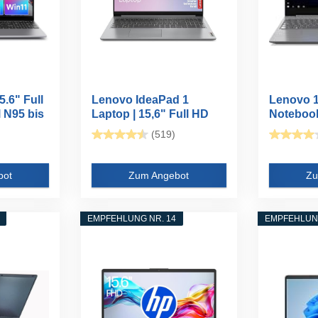
.6" Full
Lenovo IdeaPad 1
Lenovo 1
l N95 bis
Laptop | 15,6" Full HD
Notebook 
Display...
(519)
bot
Zum Angebot
Zu
EMPFEHLUNG NR. 14
EMPFEHLUNG