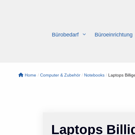
Zum
Inhalt
springen
Bürobedarf
Büroeinrichtung
Home
/
Computer & Zubehör
/
Notebooks
/
Laptops Billig
Laptops Billi