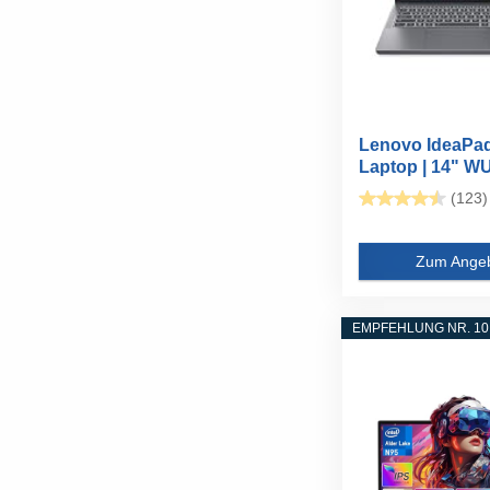
Lenovo IdeaPad
Laptop | 14" 
Display...
(123)
Zum Ange
EMPFEHLUNG NR. 10