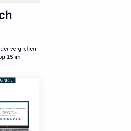
ch
der verglichen
op 15 im
 NR. 3