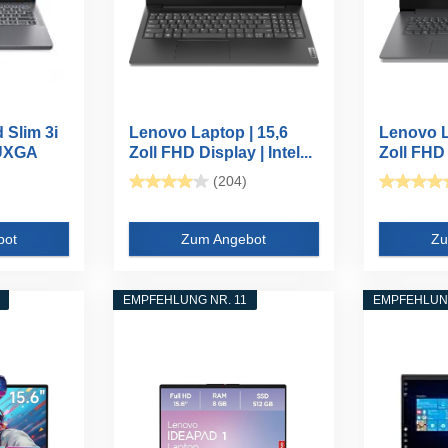
 Slim 3i
Lenovo Laptop | 15,6
Lenovo L
WUXGA
Zoll FHD Display | Intel...
Zoll FHD 
U...
(204)
bot
Zum Angebot
Zu
EMPFEHLUNG NR. 11
EMPFEHLUNG