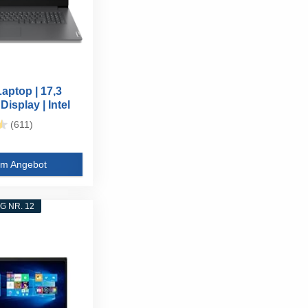
aptop | 17,3
Display | Intel
(611)
m Angebot
 NR. 12