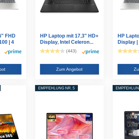
,6" FHD
HP Laptop mit 17,3" HD+
HP Lapto
100 | 4
Display, Intel Celeron...
Display | 
Processor
(443)
bot
Zum Angebot
Zu
EMPFEHLUNG NR. 5
EMPFEHLUNG