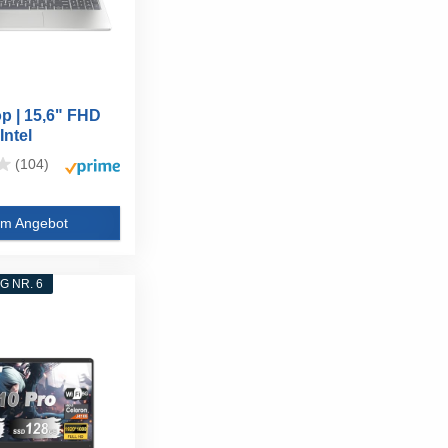
p | 15,6" FHD
Intel
...
(104)
m Angebot
 NR. 6