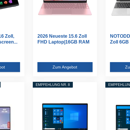
6 Zoll,
2026 Neueste 15.6 Zoll
NOTODD 
creen...
FHD Laptop|16GB RAM
Zoll 6G
512GB...
ROM...
bot
Zum Angebot
Zu
EMPFEHLUNG NR. 8
EMPFEHLUNG