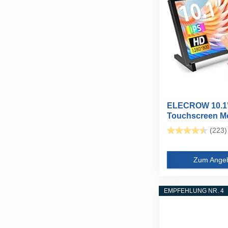
ELECROW 10.1
Touchscreen Mo
1280x800 für...
(223)
Zum Ange
EMPFEHLUNG NR. 4