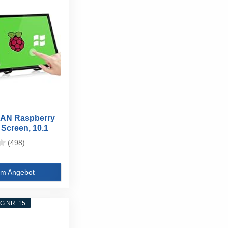
N Raspberry
 Screen, 10.1
(498)
m Angebot
 NR. 15