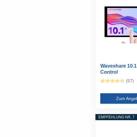
Waveshare 10.1
Control
Panel,Compatibl
(57)
Zum Ange
EMPFEHLUNG NR. 7