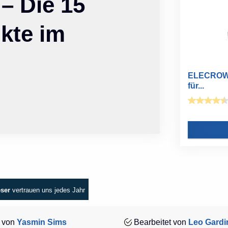
– Die 15
kte im
ELECROW 1
für...
eser
vertrauen uns jedes Jahr
 von
Yasmin Sims
Bearbeitet von
Leo Gardi