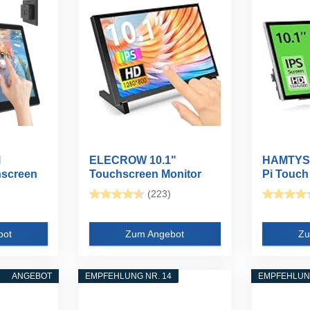
l
ELECROW 10.1"
HAMTYSA
hscreen
Touchscreen Monitor
Pi Touch
1280x800 für...
Zoll...
(223)
bot
Zum Angebot
Zu
ANGEBOT
EMPFEHLUNG NR. 14
EMPFEHLUNG