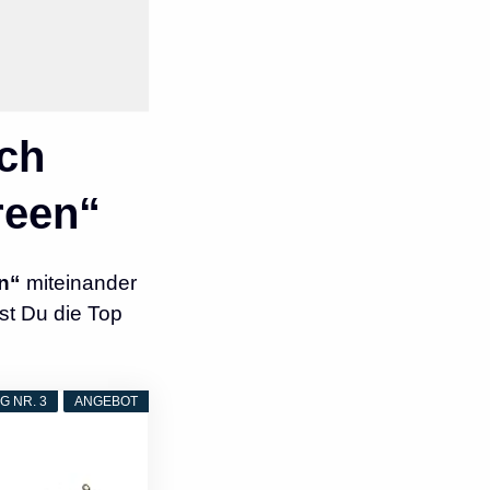
ch
reen“
n“
miteinander
st Du die Top
 NR. 3
ANGEBOT