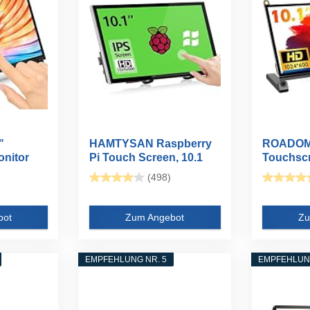
"
HAMTYSAN Raspberry
ROADOM 
nitor
Pi Touch Screen, 10.1
Touchscr
Zoll...
1024x600 
(498)
bot
Zum Angebot
Zu
EMPFEHLUNG NR. 5
EMPFEHLUNG