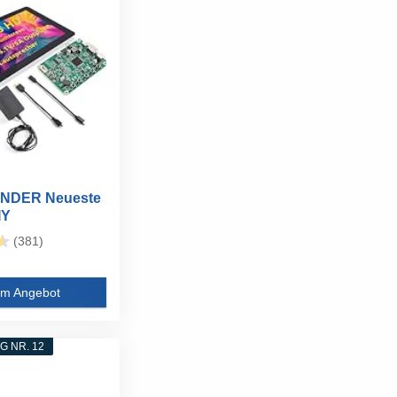
NDER Neueste
IY
een...
(381)
m Angebot
 NR. 12