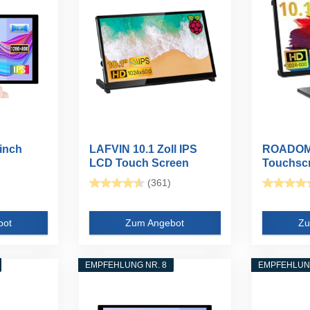
inch
LAFVIN 10.1 Zoll IPS
ROADOM 
LCD Touch Screen
Touchscr
e with...
Display...
1024x600 
(361)
bot
Zum Angebot
Zu
EMPFEHLUNG NR. 8
EMPFEHLUNG