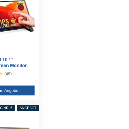
10.1"
een Monitor,
IPS...
(49)
m Angebot
 NR. 6
ANGEBOT