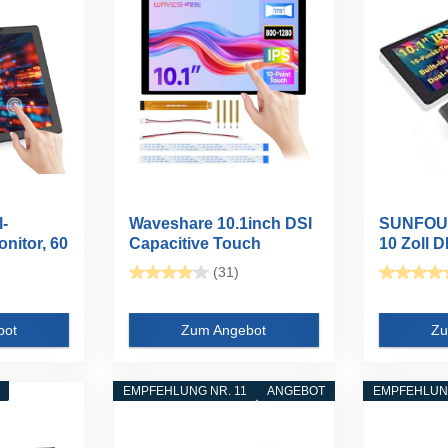
l-
Waveshare 10.1inch DSI
SUNFOU
nitor, 60
Capacitive Touch
10 Zoll D
Display...
Touchscr
(31)
bot
Zum Angebot
Zu
EMPFEHLUNG NR. 11
ANGEBOT
EMPFEHLUNG