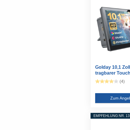
Golday 10,1 Zol
tragbarer Touc
(1920 x...
(4)
Zum Ange
EMPFEHLUNG NR. 13