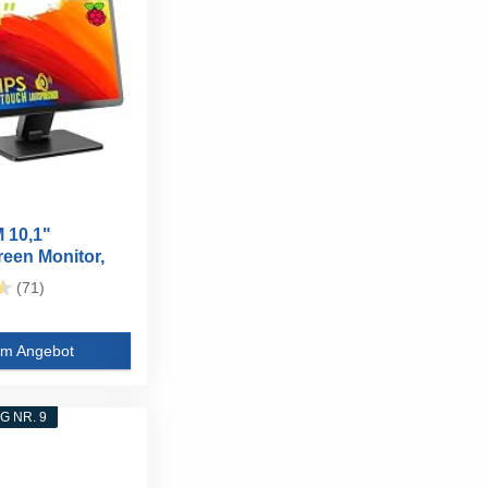
10,1"
een Monitor,
IPS...
(71)
m Angebot
 NR. 9