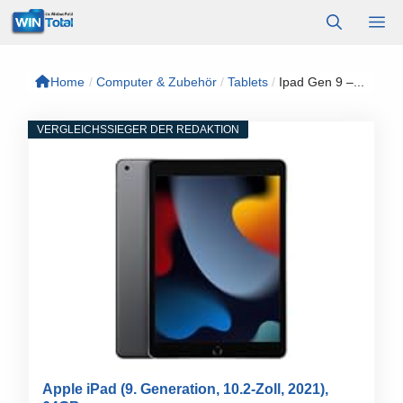
Zum
M
Inhalt
springen
Home
/
Computer & Zubehör
/
Tablets
/
Ipad Gen 9 –...
VERGLEICHSSIEGER DER REDAKTION
Apple iPad (9. Generation, 10.2-Zoll, 2021),