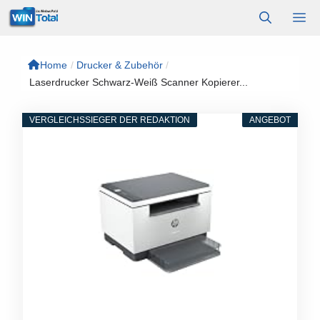
Zum
M
Inhalt
springen
Home
/
Drucker & Zubehör
/
Laserdrucker Schwarz-Weiß Scanner Kopierer...
VERGLEICHSSIEGER DER REDAKTION
ANGEBOT