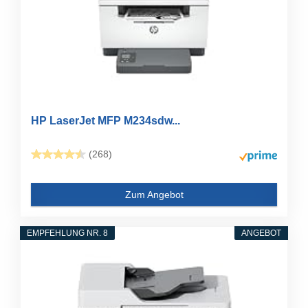
HP LaserJet MFP M234sdw...
(268)
Zum Angebot
EMPFEHLUNG NR. 8
ANGEBOT