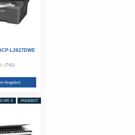
 DCP-L2627DWE
(741)
m Angebot
 NR. 6
ANGEBOT