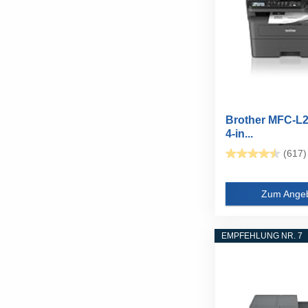
Brother MFC-L
4-in...
(617)
Zum Ange
EMPFEHLUNG NR. 7