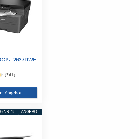
 DCP-L2627DWE
(741)
m Angebot
 NR. 15
ANGEBOT