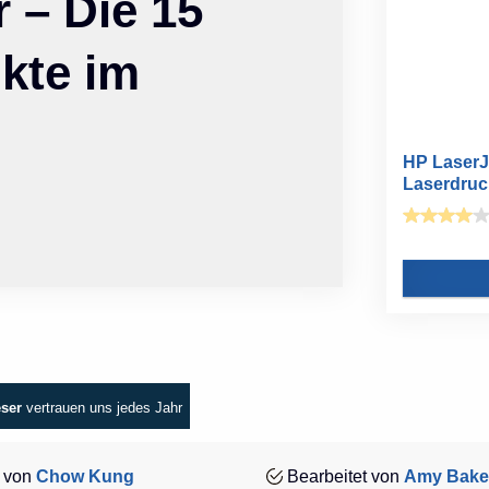
 – Die 15
kte im
HP LaserJ
Laserdruck
eser
vertrauen uns jedes Jahr
 von
Chow Kung
Bearbeitet von
Amy Bake