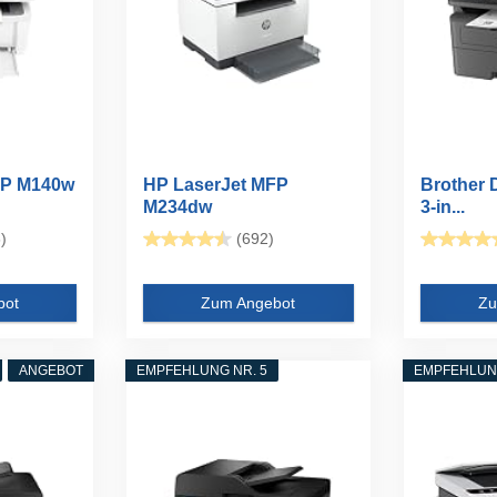
FP M140w
HP LaserJet MFP
Brother
M234dw
3-in...
Multifunktionslaserdruck
)
(692)
er...
bot
Zum Angebot
Zu
ANGEBOT
EMPFEHLUNG NR. 5
EMPFEHLUNG