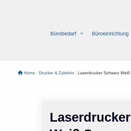
Zum
Inhalt
springen
Bürobedarf
Büroeinrichtung
Home
/
Drucker & Zubehör
/
Laserdrucker Schwarz Weiß 
Laserdrucke