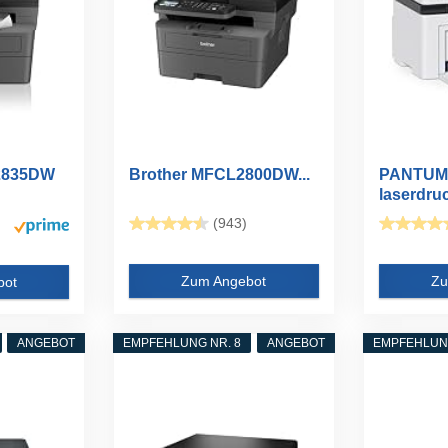
2835DW
Brother MFCL2800DW...
PANTUM
laserdru
Multifunk
(943)
Zum Angebot
Zu
bot
ANGEBOT
EMPFEHLUNG NR. 8
ANGEBOT
EMPFEHLUNG