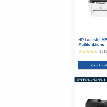
HP LaserJet M
Multifunktions-
Laserdrucker...
(1516
Zum Ange
EMPFEHLUNG NR. 4