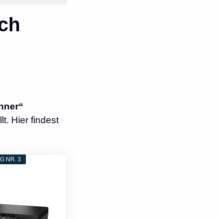
ch
nner“
. Hier findest
 NR. 3