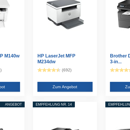
FP M140w
HP LaserJet MFP
Brother
M234dw
3-in...
Multifunktionslaserdruck
)
(692)
er...
bot
Zum Angebot
Zu
ANGEBOT
EMPFEHLUNG NR. 14
EMPFEHLUNG