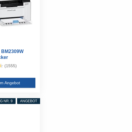
 BM2309W
cker
tionsgerät...
(1555)
m Angebot
 NR. 9
ANGEBOT