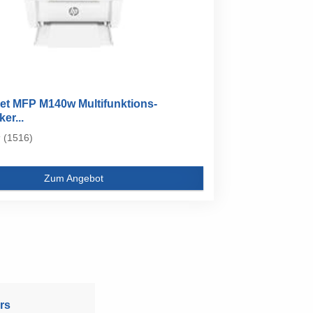
et MFP M140w Multifunktions-
er...
(1516)
Zum Angebot
rs