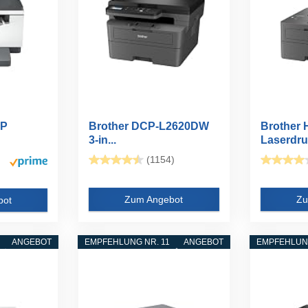
FP
Brother DCP-L2620DW
Brother
3-in...
Laserdru
Schwarz
(1154)
Zum Angebot
Zu
bot
ANGEBOT
EMPFEHLUNG NR. 11
ANGEBOT
EMPFEHLUNG