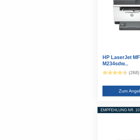
HP LaserJet M
M234sdw...
(268)
Zum Ange
EMPFEHLUNG NR. 10