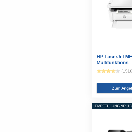
HP LaserJet M
Multifunktions-
Laserdrucker...
(1516
Zum Ange
EMPFEHLUNG NR. 13