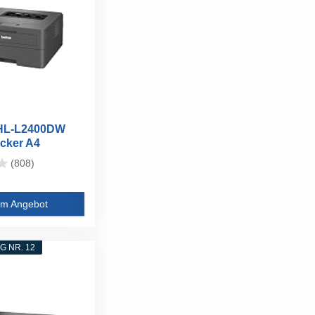
 HL-L2400DW
cker A4
-Weiß
(808)
m Angebot
 NR. 12