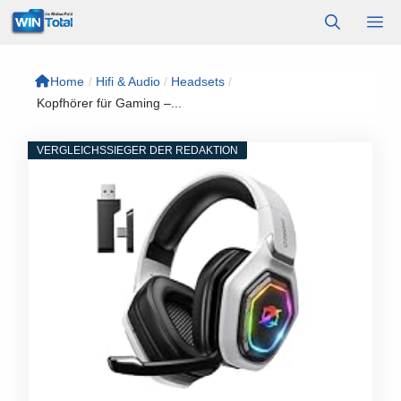
Zum
M
Inhalt
springen
Home
/
Hifi & Audio
/
Headsets
/
Kopfhörer für Gaming –...
VERGLEICHSSIEGER DER REDAKTION