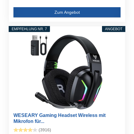
Zum Angebot
EMPFEHLUNG NR. 7
ANGEBOT
WESEARY Gaming Headset Wireless mit
Mikrofon für...
(3916)