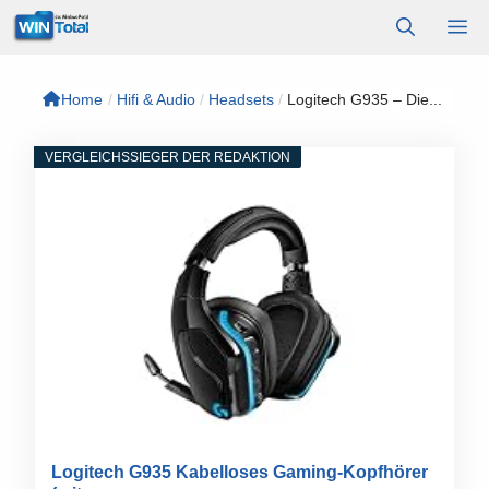
Zum
M
Inhalt
springen
Home
/
Hifi & Audio
/
Headsets
/
Logitech G935 – Die...
VERGLEICHSSIEGER DER REDAKTION
Logitech G935 Kabelloses Gaming-Kopfhörer