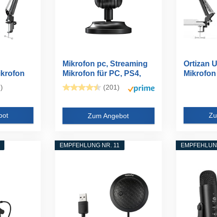
Mikrofon pc, Streaming
Ortizan
krofon
Mikrofon für PC, PS4,
Mikrofon
...
PS...
Schwenka
)
(201)
bot
Zu
Zum Angebot
EMPFEHLUNG NR. 11
EMPFEHLUNG