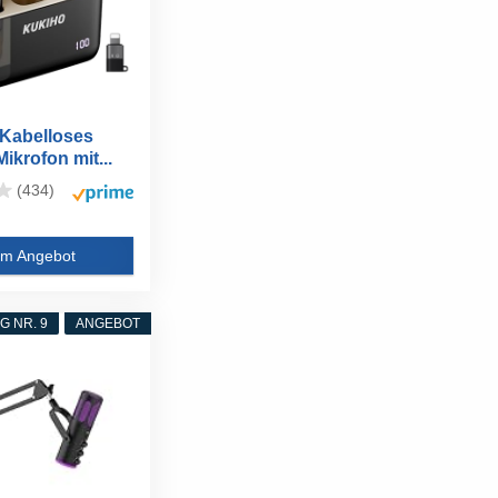
Kabelloses
Mikrofon mit...
(434)
m Angebot
 NR. 9
ANGEBOT