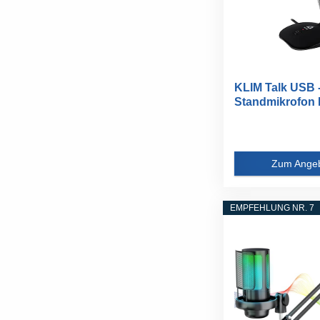
KLIM Talk USB 
Standmikrofon
Mac...
Zum Ange
EMPFEHLUNG NR. 7