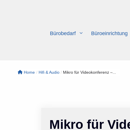
Zum
Inhalt
springen
Bürobedarf
Büroeinrichtung
Home
/
Hifi & Audio
/
Mikro für Videokonferenz –...
Mikro für Vi