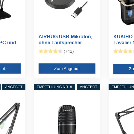
-
AIRHUG USB-Mikrofon,
KUKIHO 
 PC und
ohne Lautsprecher...
Lavalier 
(742)
bot
Zum Angebot
Zu
ANGEBOT
EMPFEHLUNG NR. 8
ANGEBOT
EMPFEHLUNG