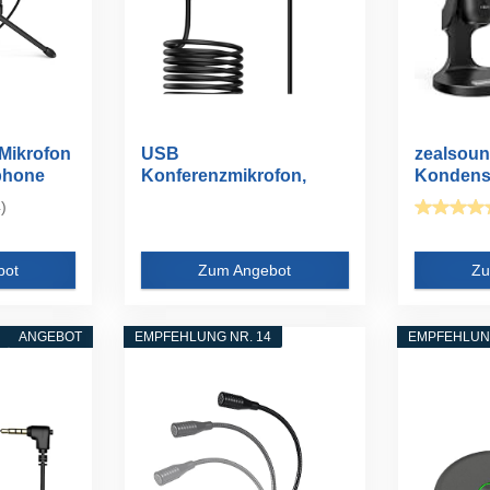
Mikrofon
USB
zealsou
phone
Konferenzmikrofon,
Kondensa
USB Mikrofon für
für PC La
)
Computer...
bot
Zum Angebot
Zu
ANGEBOT
EMPFEHLUNG NR. 14
EMPFEHLUNG