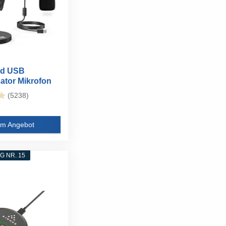
nd USB
tor Mikrofon
ptop...
(5238)
m Angebot
 NR. 15