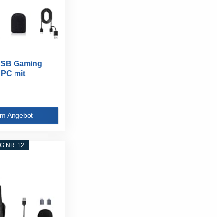
 USB Gaming
 PC mit
rm...
m Angebot
 NR. 12