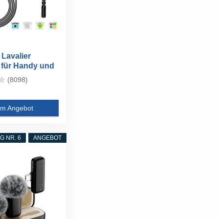
Lavalier
 für Handy und
(8098)
m Angebot
 NR. 6
ANGEBOT