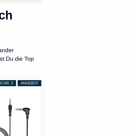
ch
ander
st Du die Top
 NR. 3
ANGEBOT