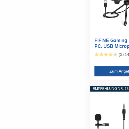
FIFINE Gaming 
PC, USB Micro
für...
(3214
Zum Ange
EMPFEHLUNG NR. 13