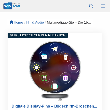
Zum
M
Inhalt
springen
Home
/
Hifi & Audio
/
Multimediageräte – Die 15...
VERGLEICHSSIEGER DER REDAKTION
Digitale Display-Pins – Bildschirm-Broschen...