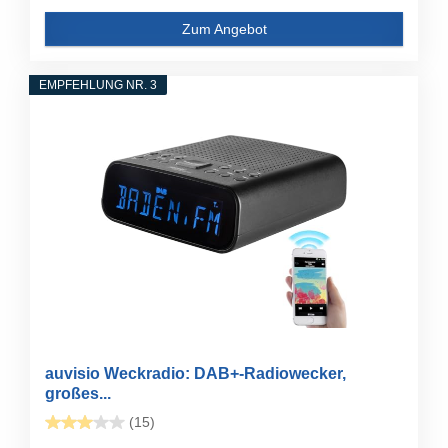
Zum Angebot
EMPFEHLUNG NR. 3
auvisio Weckradio: DAB+-Radiowecker,
großes...
(15)