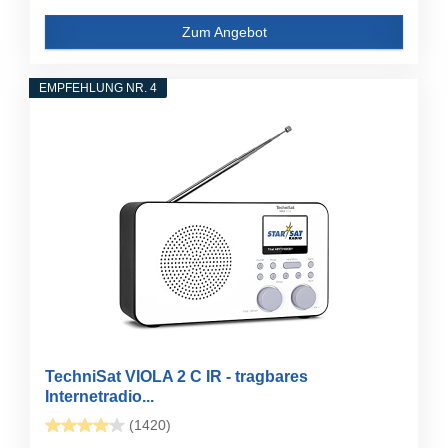
Zum Angebot
EMPFEHLUNG NR. 4
TechniSat VIOLA 2 C IR - tragbares
Internetradio...
(1420)