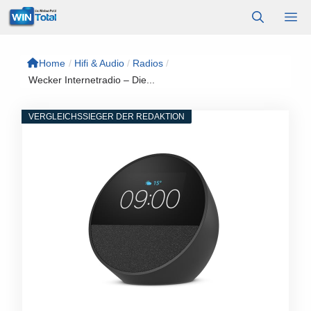
Zum
M
Inhalt
springen
Home
/
Hifi & Audio
/
Radios
/
Wecker Internetradio – Die...
VERGLEICHSSIEGER DER REDAKTION