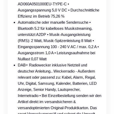
AD060A0501000EU-TYPE-C •
Ausgangsspannung 5,0 V DC • Durchschnittliche
Effizienz im Betrieb 75,26 %
Automatische oder manuelle Sendersuche •
Bluetooth 5.2 für kabelloses Musikstreaming,
unterstützt A2DP • Musik-Ausgangsleistung
(RMS): 2 Watt, Musik-Spitzenleistung 8 Watt •
Eingangsspannung 100 - 240 V AC / max. 0,2 A •
Ausgangsstrom 1,0 A • Leistungsaufnahme bei
Nulllast 0,07 Watt
DAB+ Radiowecker inklusive Netzteil und
deutscher Anleitung.. Weckerradio - Außerdem
relevant oder passend zu: Kabel, Alarm, Regal,
Uhr, Digital, Samsung, Kalender, Batterien, LED
Anzeige, Senior Handy, Lautsprecher,
Internetradio • Bei Einzelbestellung senden wir den
Artikel direkt im versandsicheren &
versandoptimierten Original-Produktkarton. Das
spart Verpackungsmüll und schont die Umwelt.