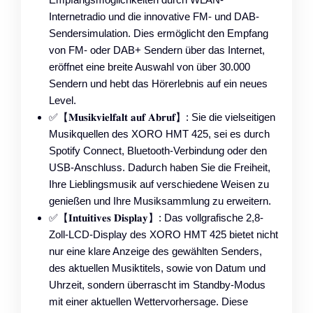
Internetradio und die innovative FM- und DAB-
Sendersimulation. Dies ermöglicht den Empfang
von FM- oder DAB+ Sendern über das Internet,
eröffnet eine breite Auswahl von über 30.000
Sendern und hebt das Hörerlebnis auf ein neues
Level.
✅【𝐌𝐮𝐬𝐢𝐤𝐯𝐢𝐞𝐥𝐟𝐚𝐥𝐭 𝐚𝐮𝐟 𝐀𝐛𝐫𝐮𝐟】: Sie die vielseitigen
Musikquellen des XORO HMT 425, sei es durch
Spotify Connect, Bluetooth-Verbindung oder den
USB-Anschluss. Dadurch haben Sie die Freiheit,
Ihre Lieblingsmusik auf verschiedene Weisen zu
genießen und Ihre Musiksammlung zu erweitern.
✅【𝐈𝐧𝐭𝐮𝐢𝐭𝐢𝐯𝐞𝐬 𝐃𝐢𝐬𝐩𝐥𝐚𝐲】: Das vollgrafische 2,8-
Zoll-LCD-Display des XORO HMT 425 bietet nicht
nur eine klare Anzeige des gewählten Senders,
des aktuellen Musiktitels, sowie von Datum und
Uhrzeit, sondern überrascht im Standby-Modus
mit einer aktuellen Wettervorhersage. Diese