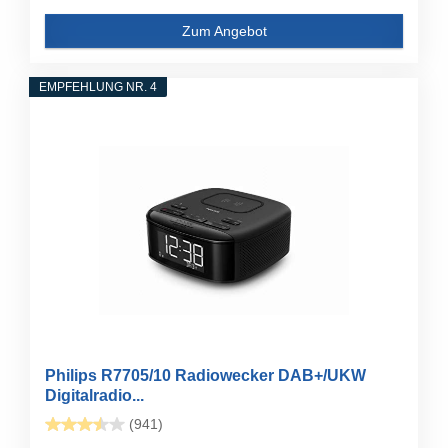
Zum Angebot
EMPFEHLUNG NR. 4
Philips R7705/10 Radiowecker DAB+/UKW
Digitalradio...
(941)