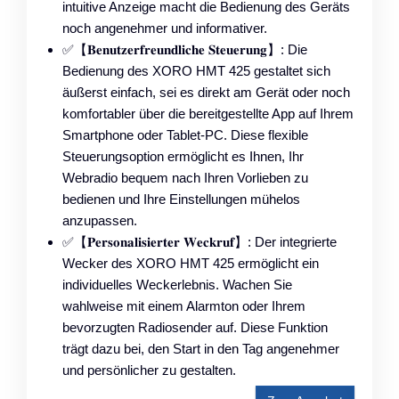
intuitive Anzeige macht die Bedienung des Geräts
noch angenehmer und informativer.
✅【𝐁𝐞𝐧𝐮𝐭𝐳𝐞𝐫𝐟𝐫𝐞𝐮𝐧𝐝𝐥𝐢𝐜𝐡𝐞 𝐒𝐭𝐞𝐮𝐞𝐫𝐮𝐧𝐠】: Die
Bedienung des XORO HMT 425 gestaltet sich
äußerst einfach, sei es direkt am Gerät oder noch
komfortabler über die bereitgestellte App auf Ihrem
Smartphone oder Tablet-PC. Diese flexible
Steuerungsoption ermöglicht es Ihnen, Ihr
Webradio bequem nach Ihren Vorlieben zu
bedienen und Ihre Einstellungen mühelos
anzupassen.
✅【𝐏𝐞𝐫𝐬𝐨𝐧𝐚𝐥𝐢𝐬𝐢𝐞𝐫𝐭𝐞𝐫 𝐖𝐞𝐜𝐤𝐫𝐮𝐟】: Der integrierte
Wecker des XORO HMT 425 ermöglicht ein
individuelles Weckerlebnis. Wachen Sie
wahlweise mit einem Alarmton oder Ihrem
bevorzugten Radiosender auf. Diese Funktion
trägt dazu bei, den Start in den Tag angenehmer
und persönlicher zu gestalten.