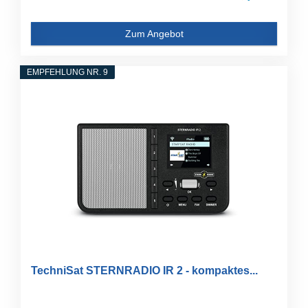
Zum Angebot
EMPFEHLUNG NR. 9
TechniSat STERNRADIO IR 2 - kompaktes...