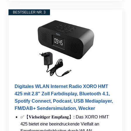
BESTSELLER NR. 3
Digitales WLAN Internet Radio XORO HMT
425 mit 2.8" Zoll Farbdisplay, Bluetooth 4.1,
Spotify Connect, Podcast, USB Mediaplayer,
FM/DAB+ Sendersimulation, Wecker
✅【𝐕𝐢𝐞𝐥𝐬𝐞𝐢𝐭𝐢𝐠𝐞𝐫 𝐄𝐦𝐩𝐟𝐚𝐧𝐠】: Das XORO HMT
425 bietet eine beeindruckende Vielfalt an
Empfangsmöglichkeiten durch WLAN-