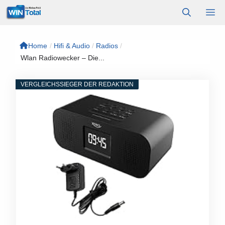
Zum
M
Inhalt
springen
Home
/
Hifi & Audio
/
Radios
/
Wlan Radiowecker – Die...
VERGLEICHSSIEGER DER REDAKTION