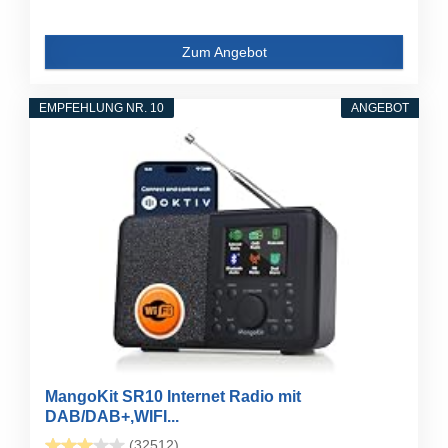
Zum Angebot
EMPFEHLUNG NR. 10
ANGEBOT
MangoKit SR10 Internet Radio mit
DAB/DAB+,WIFI...
(32512)