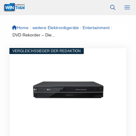
Zum
M
Inhalt
springen
Home
/
weitere Elektronikgeräte
/
Entertainment
/
DVD Rekorder – Die...
VERGLEICHSSIEGER DER REDAKTION