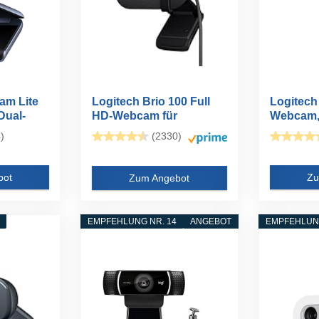
m Lite
Logitech Brio 100 Full
Logitech
Dual-
HD-Webcam für
Webcam
Meetings und...
Videoges
)
(2330)
Mikrofon.
bot
Zu
Zum Angebot
EMPFEHLUNG NR. 14
ANGEBOT
EMPFEHLUNG