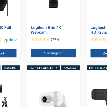
00 Full
Logitech Brio 4K
Logitec
Webcam,
HD 720p, 
Videogespräche,
)
(305)
Mikrofon...
Zum Angebot
bot
Zu
ANGEBOT
EMPFEHLUNG NR. 5
ANGEBOT
EMPFEHLUNG