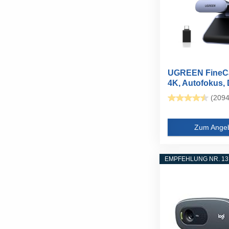
UGREEN FineCa
4K, Autofokus, 
Mikrofon...
(2094
Zum Ange
EMPFEHLUNG NR. 13