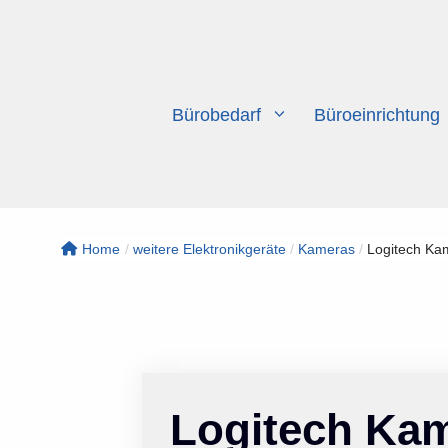
Zum
Inhalt
springen
Bürobedarf
Büroeinrichtung
Home
/
weitere Elektronikgeräte
/
Kameras
/
Logitech Kam
Logitech Kam