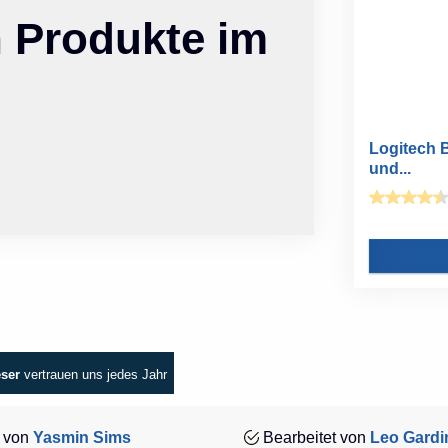
n Produkte im
Logitech 
und...
eser
vertrauen uns jedes Jahr
 von
Yasmin Sims
Bearbeitet von
Leo Gardi