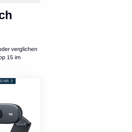
ch
der verglichen
op 15 im
 NR. 3