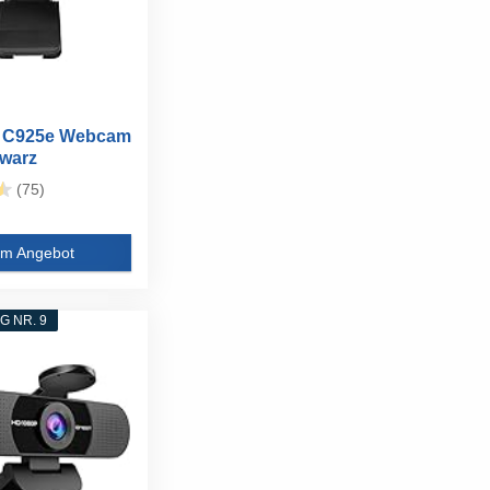
h C925e Webcam
warz
(75)
m Angebot
 NR. 9