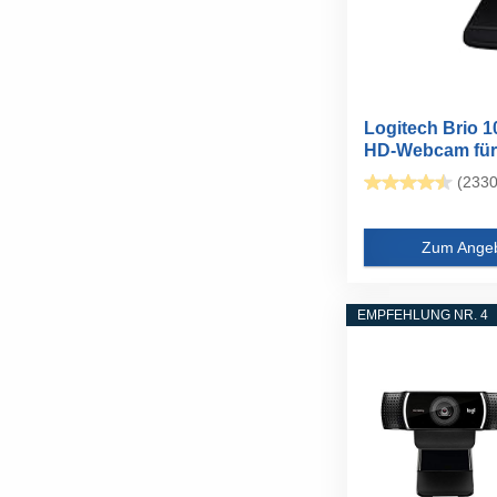
Logitech Brio 1
HD-Webcam für
Meetings und...
(2330
Zum Ange
EMPFEHLUNG NR. 4