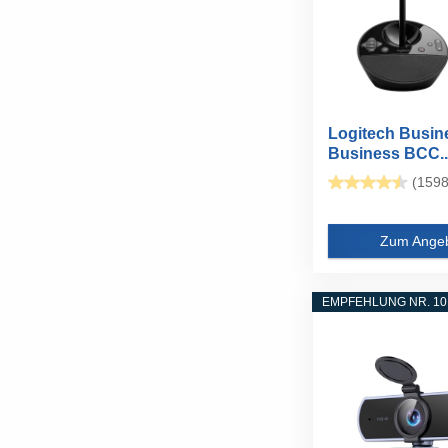
Logitech Busin
Business BCC..
(1598
Zum Ange
EMPFEHLUNG NR. 10