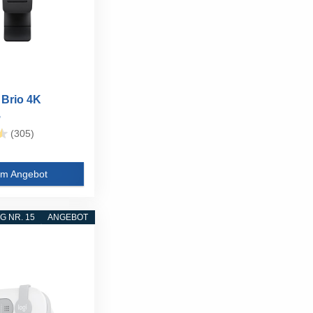
 Brio 4K
,
präche,
(305)
..
m Angebot
 NR. 15
ANGEBOT