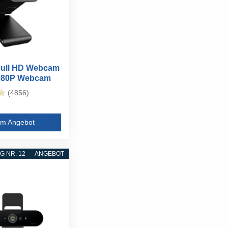
ull HD Webcam
1080P Webcam
.
(4856)
m Angebot
 NR. 12
ANGEBOT