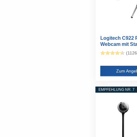
Logitech C922
Webcam mit Stati
HD...
(1126
Zum Ange
EMPFEHLUNG NR. 7