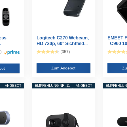
ess
Logitech C270 Webcam,
EMEET F
.
HD 720p, 60° Sichtfeld...
- C960 
mit Dual..
)
(357)
Zum Angebot
Zu
bot
ANGEBOT
EMPFEHLUNG NR. 11
ANGEBOT
EMPFEHLUNG