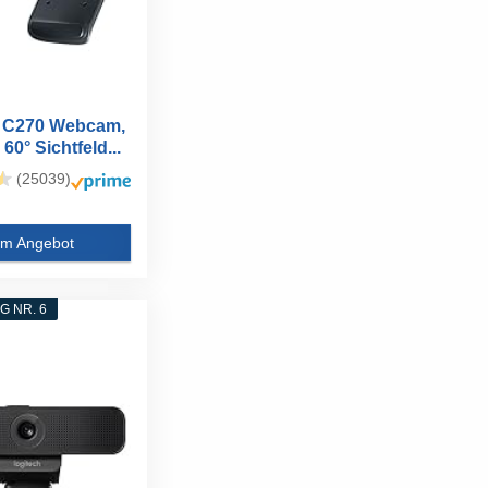
h C270 Webcam,
60° Sichtfeld...
(25039)
m Angebot
 NR. 6