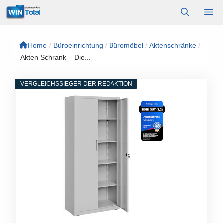
Zum
M
Inhalt
springen
Home
/
Büroeinrichtung
/
Büromöbel
/
Aktenschränke
/
Akten Schrank – Die...
VERGLEICHSSIEGER DER REDAKTION