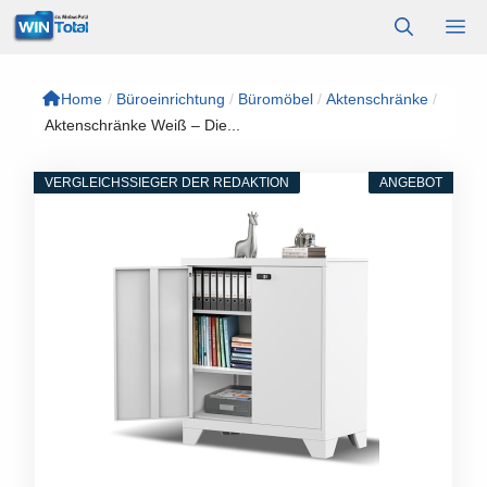
Zum
M
Inhalt
springen
Home
/
Büroeinrichtung
/
Büromöbel
/
Aktenschränke
/
Aktenschränke Weiß – Die...
VERGLEICHSSIEGER DER REDAKTION
ANGEBOT