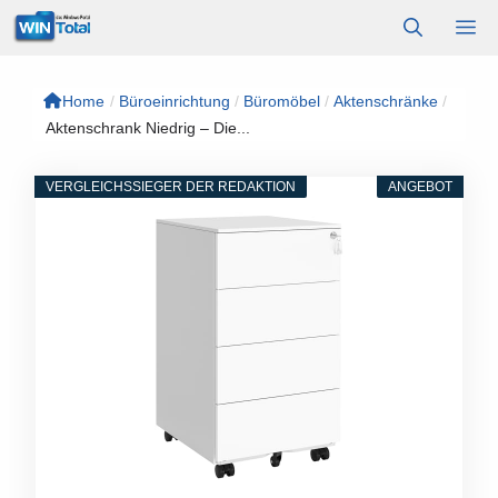
Zum
M
Inhalt
springen
Home
/
Büroeinrichtung
/
Büromöbel
/
Aktenschränke
/
Aktenschrank Niedrig – Die...
VERGLEICHSSIEGER DER REDAKTION
ANGEBOT