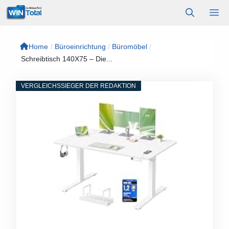
Zum
M
Inhalt
springen
Home
/
Büroeinrichtung
/
Büromöbel
/
Schreibtisch 140X75 – Die...
VERGLEICHSSIEGER DER REDAKTION