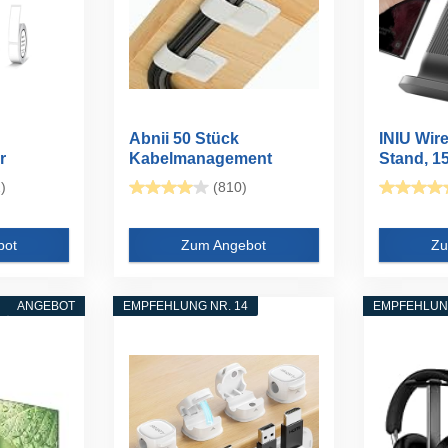
Abnii 50 Stück
INIU Wir
r
Kabelmanagement
Stand, 15
.
Schreibtisch...
)
(810)
bot
Zum Angebot
Zu
ANGEBOT
EMPFEHLUNG NR. 14
EMPFEHLUNG