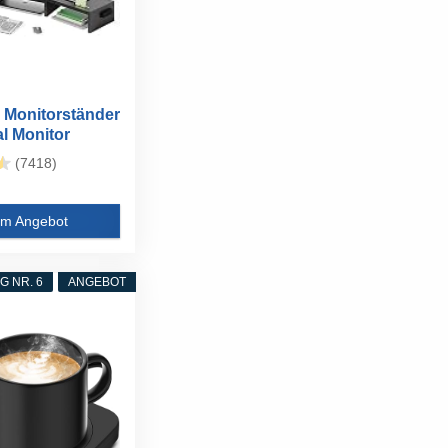
Monitorständer
al Monitor
(7418)
m Angebot
 NR. 6
ANGEBOT