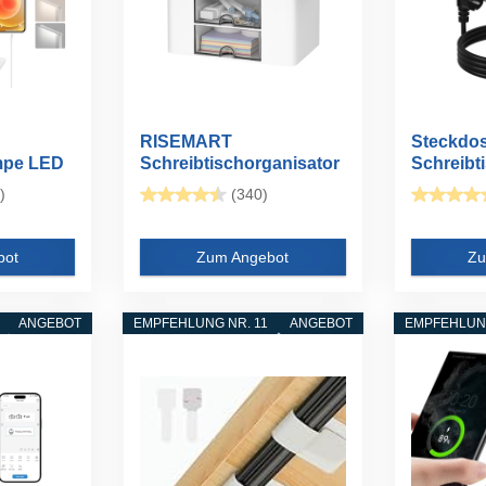
RISEMART
Steckdos
mpe LED
Schreibtischorganisator
Schreibt
mit 2 Schubladen...
PD20W...
)
(340)
bot
Zum Angebot
Zu
ANGEBOT
EMPFEHLUNG NR. 11
ANGEBOT
EMPFEHLUNG