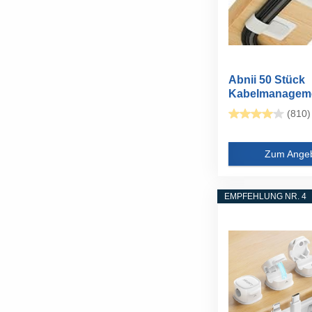
Abnii 50 Stück
Kabelmanagem
Schreibtisch...
(810)
Zum Ange
EMPFEHLUNG NR. 4