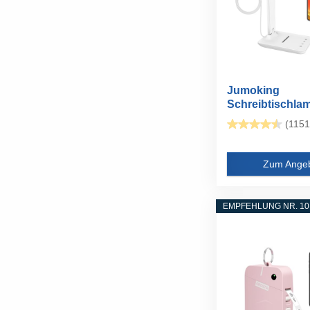
Jumoking
Schreibtischla
Dimmbar...
(1151
Zum Ange
EMPFEHLUNG NR. 10