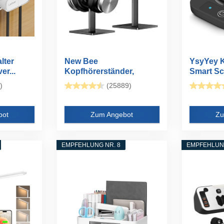
lter
New Bee
YsyYey K
er...
Kopfhörerständer,
Smart Sch
Headset-Ständer...
)
(25889)
bot
Zum Angebot
Zu
EMPFEHLUNG NR. 8
EMPFEHLUNG