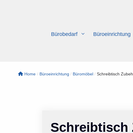
Zum
Inhalt
springen
Bürobedarf
Büroeinrichtung
Home
/
Büroeinrichtung
/
Büromöbel
/
Schreibtisch Zubehö
Schreibtisch