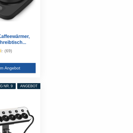
affeewärmer,
reibtisch...
(69)
m Angebot
 NR. 9
ANGEBOT