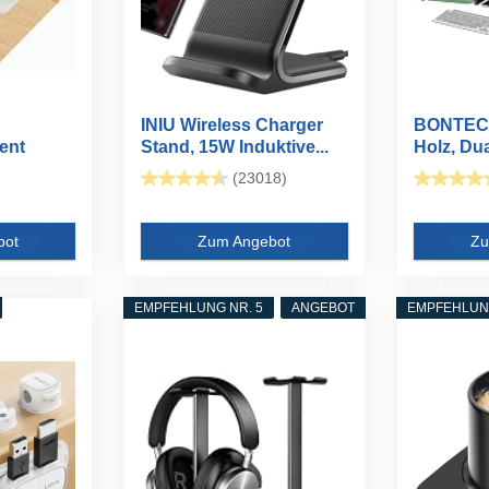
INIU Wireless Charger
BONTEC 
ent
Stand, 15W Induktive...
Holz, Du
Stand...
(23018)
bot
Zum Angebot
Zu
EMPFEHLUNG NR. 5
ANGEBOT
EMPFEHLUNG