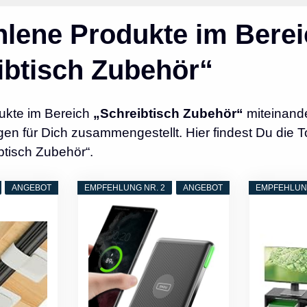
lene Produkte im Berei
ibtisch Zubehör“
ukte im Bereich
„Schreibtisch Zubehör“
miteinande
n für Dich zusammengestellt. Hier findest Du die T
btisch Zubehör“.
ANGEBOT
EMPFEHLUNG NR. 2
ANGEBOT
EMPFEHLUNG