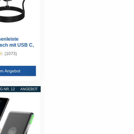
enleiste
isch mit USB C,
(1073)
m Angebot
 NR. 12
ANGEBOT