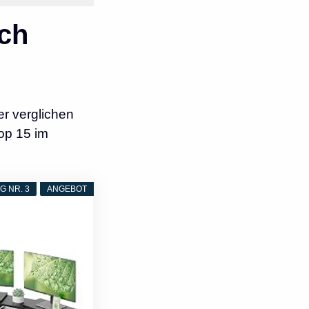
ch
r verglichen
op 15 im
 NR. 3
ANGEBOT