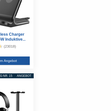
eless Charger
W Induktive...
(23018)
m Angebot
 NR. 15
ANGEBOT