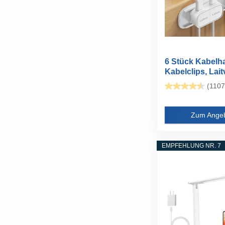
6 Stück Kabelha
Kabelclips, Laitv
(1107
Zum Ange
EMPFEHLUNG NR. 7