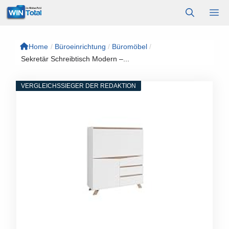
Zum
M
Inhalt
springen
Home
/
Büroeinrichtung
/
Büromöbel
/
Sekretär Schreibtisch Modern –...
VERGLEICHSSIEGER DER REDAKTION