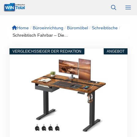
Zum
M
Inhalt
springen
Home
/
Büroeinrichtung
/
Büromöbel
/
Schreibtische
/
Schreibtisch Fahrbar – Die...
VERGLEICHSSIEGER DER REDAKTION
ANGEBOT