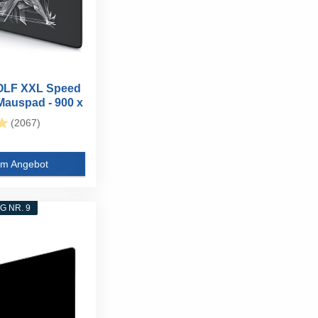
LF XXL Speed
auspad - 900 x
(2067)
m Angebot
 NR. 9