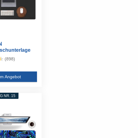
N
ischunterlage
tig - Leder...
(898)
m Angebot
 NR. 15