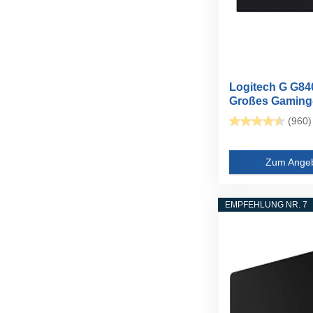
Logitech G G84
Großes Gaming
Mauspad...
(960)
Zum Ange
EMPFEHLUNG NR. 7