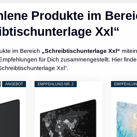
lene Produkte im Berei
ibtischunterlage Xxl“
ukte im Bereich
„Schreibtischunterlage Xxl“
mitei
Empfehlungen für Dich zusammengestellt. Hier finde
Schreibtischunterlage Xxl“.
ANGEBOT
EMPFEHLUNG NR. 2
EMPFEHLUNG