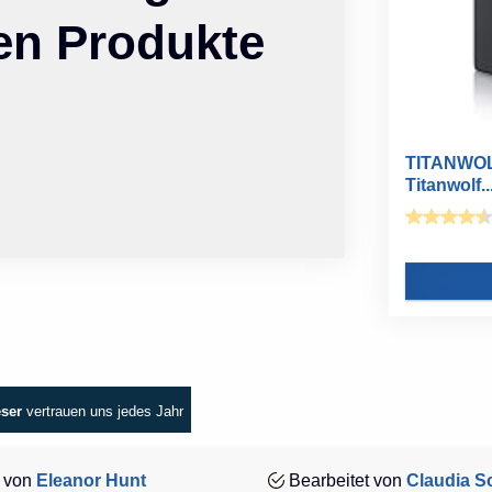
ten Produkte
TITANWOL
Titanwolf..
eser
vertrauen uns jedes Jahr
 von
Eleanor Hunt
Bearbeitet von
Claudia Sc