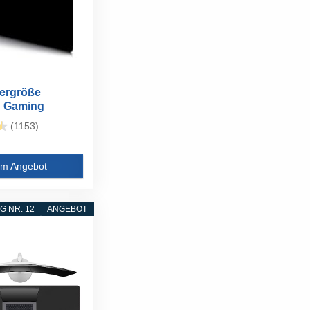
ergröße
 Gaming
mm...
(1153)
m Angebot
 NR. 12
ANGEBOT