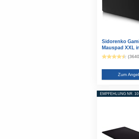
Sidorenko Gam
Mauspad XXL i
schwarz - Große
(3640
Zum Ange
EMPFEHLUNG NR. 10