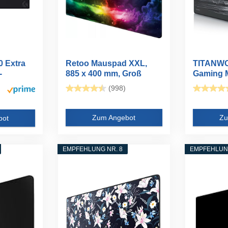
0 Extra
Retoo Mauspad XXL,
TITANWO
-
885 x 400 mm, Groß
Gaming M
Mauspad...
400mm...
(998)
Zum Angebot
Zu
bot
EMPFEHLUNG NR. 8
EMPFEHLUNG