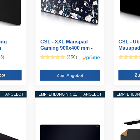
ing
CSL - XXL Mauspad
CSL - Üb
n
Gaming 900x400 mm -
Mauspad
s...
XXL Mousepad...
1200x600
3)
(350)
bot
Zu
Zum Angebot
ANGEBOT
EMPFEHLUNG NR. 11
ANGEBOT
EMPFEHLUNG