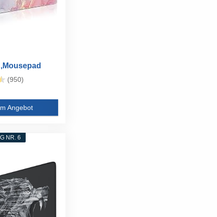
,Mousepad
pad...
(950)
m Angebot
 NR. 6