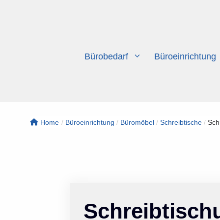
Zum
Inhalt
springen
Bürobedarf
Büroeinrichtung
Home
/
Büroeinrichtung
/
Büromöbel
/
Schreibtische
/
Schr
Schreibtisch