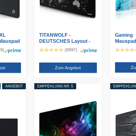
XXL
TITANWOLF -
Gaming
 Mauspad
DEUTSCHES Layout -
Mauspad
Titanwolf XXL...
XXL,Maus
9)
(8997)
Zu
bot
Zum Angebot
ANGEBOT
EMPFEHLUNG NR. 5
EMPFEHLUNG