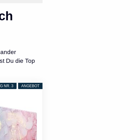
ch
nander
st Du die Top
 NR. 3
ANGEBOT