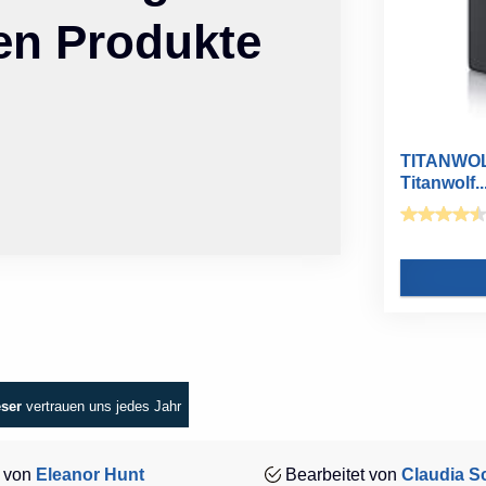
ten Produkte
TITANWOL
Titanwolf..
eser
vertrauen uns jedes Jahr
 von
Eleanor Hunt
Bearbeitet von
Claudia Sc