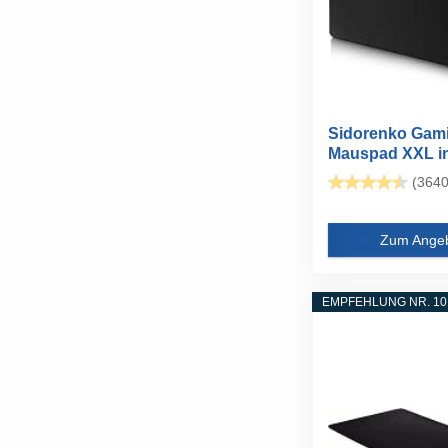
Sidorenko Gam
Mauspad XXL i
schwarz - Große
(3640
Zum Ange
EMPFEHLUNG NR. 10