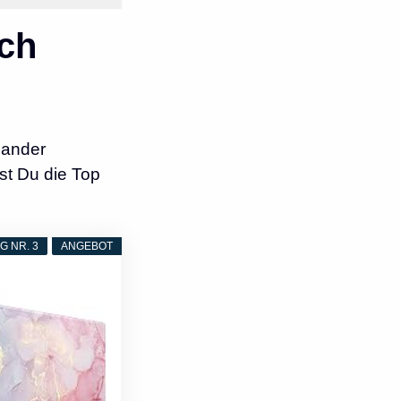
ch
nander
st Du die Top
 NR. 3
ANGEBOT