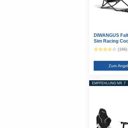
DIWANGUS Falt
Sim Racing Cockp
(166)
Zum Ange
EMPFEHLUNG NR. 7