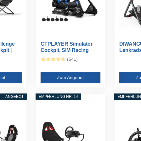
llenge
GTPLAYER Simulator
DIWANGU
pit |
Cockpit, SIM Racing
Lenkradst
Cockpit...
(541)
bot
Zum Angebot
Zu
ANGEBOT
EMPFEHLUNG NR. 14
EMPFEHLUNG