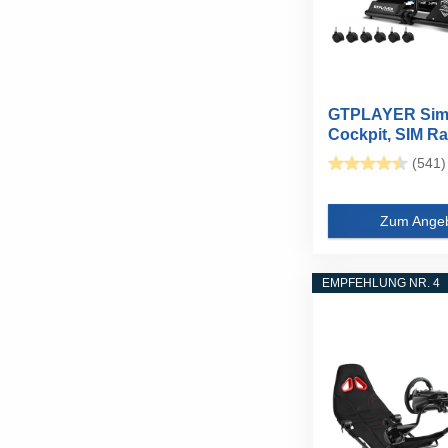
GTPLAYER Simu
Cockpit, SIM R
Cockpit...
(541)
Zum Ange
EMPFEHLUNG NR. 4