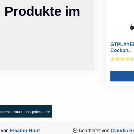
n Produkte im
GTPLAYER 
Cockpit...
eser
vertrauen uns jedes Jahr
 von
Eleanor Hunt
Bearbeitet von
Claudia Sc