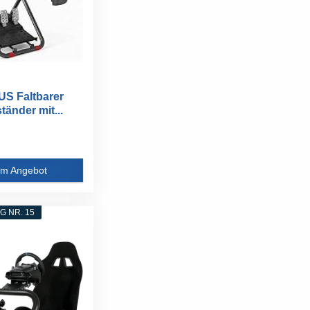
S Faltbarer
änder mit...
m Angebot
 NR. 15