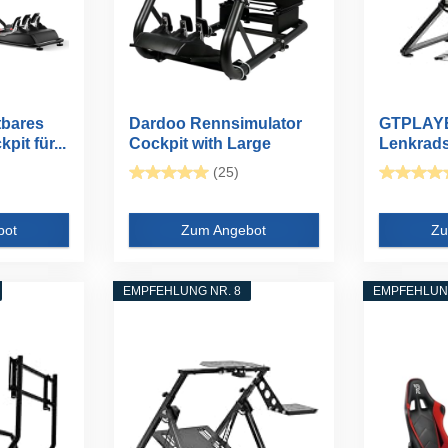
bares
Dardoo Rennsimulator
GTPLAY
it für...
Cockpit with Large
Lenkrads
Round Tube...
Lenkrad 
(25)
bot
Zum Angebot
Zu
EMPFEHLUNG NR. 8
EMPFEHLUNG