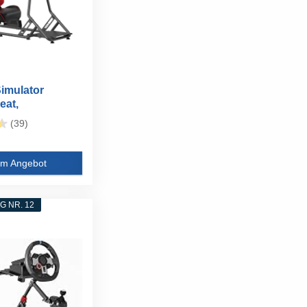
imulator
eat,
rer...
(39)
m Angebot
 NR. 12