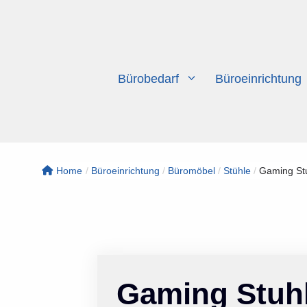
Zum
Inhalt
springen
Bürobedarf
Büroeinrichtung
Home
/
Büroeinrichtung
/
Büromöbel
/
Stühle
/
Gaming Stu
Gaming Stuhl