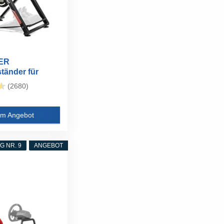
ER
tänder für
Gaming Wheel...
(2680)
m Angebot
 NR. 9
ANGEBOT