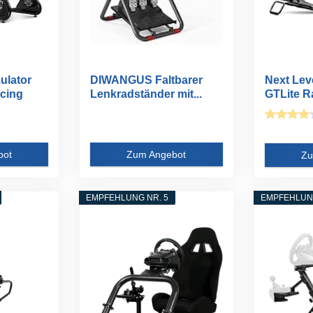
lator
DIWANGUS Faltbarer
Next Lev
acing
Lenkradständer mit...
GTLite R
bot
Zum Angebot
Zu
EMPFEHLUNG NR. 5
EMPFEHLUNG