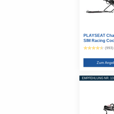
PLAYSEAT Cha
SIM Racing Cock
Klappbar...
(993)
Zum Ange
EMPFEHLUNG NR. 13