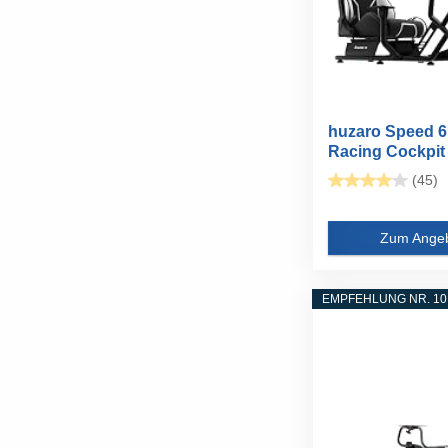
huzaro Speed 6
Racing Cockpit m
(45)
Zum Ange
EMPFEHLUNG NR. 10