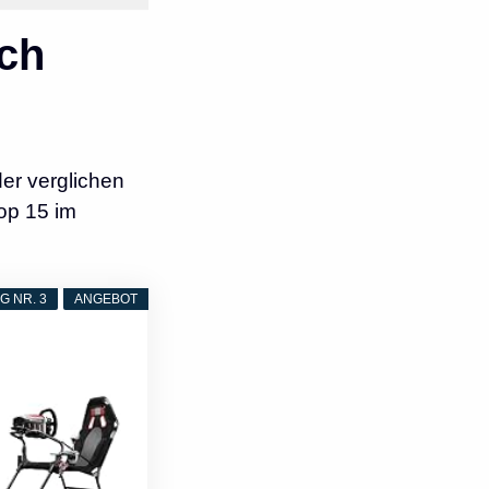
ch
er verglichen
op 15 im
 NR. 3
ANGEBOT