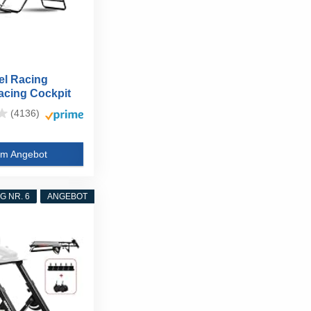
el Racing
acing Cockpit
(4136)
m Angebot
 NR. 6
ANGEBOT