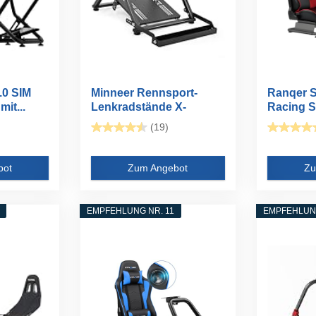
.0 SIM
Minneer Rennsport-
Ranqer S
it...
Lenkradstände X-
Racing S
förmige...
verstellba
(19)
bot
Zum Angebot
Zu
EMPFEHLUNG NR. 11
EMPFEHLUNG