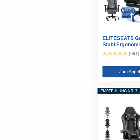
ELITESEATS G
Stuhl Ergonom
[TESTSIEGER...
(691)
Zum Ange
EMPFEHLUNG NR. 7