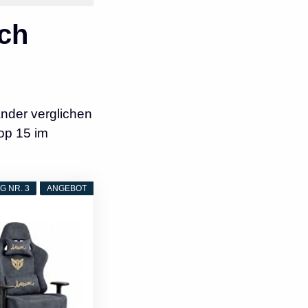
ch
nder verglichen
op 15 im
 NR. 3
ANGEBOT