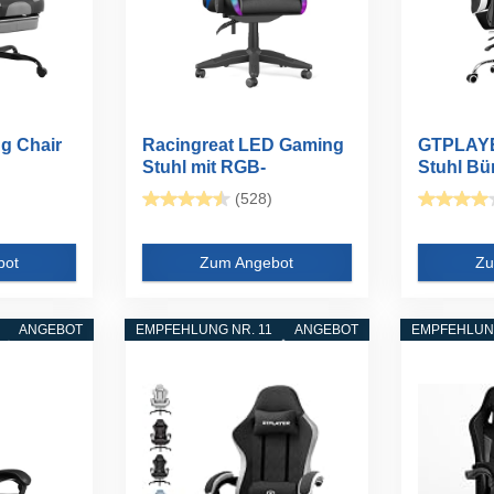
 Chair
Racingreat LED Gaming
GTPLAY
Stuhl mit RGB-
Stuhl Bü
..
Lichtleiste...
Massage 
(528)
bot
Zum Angebot
Zu
ANGEBOT
EMPFEHLUNG NR. 11
ANGEBOT
EMPFEHLUNG