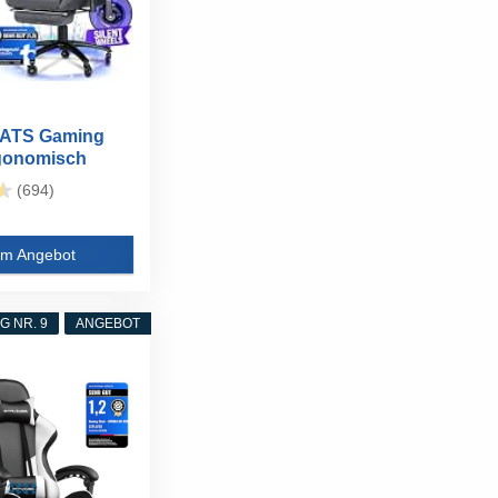
ATS Gaming
gonomisch
GER...
(694)
m Angebot
 NR. 9
ANGEBOT