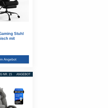
Gaming Stuhl
isch mit
...
m Angebot
 NR. 15
ANGEBOT