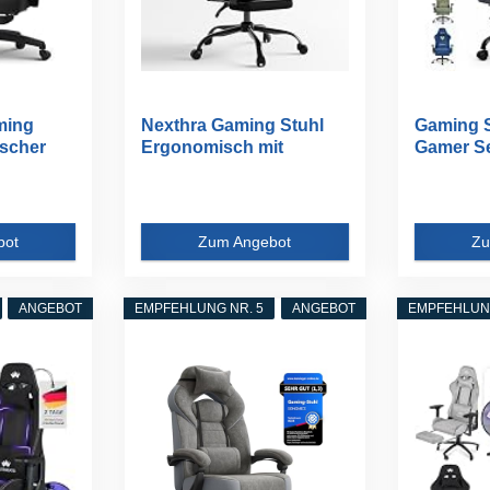
ming
Nexthra Gaming Stuhl
Gaming S
scher
Ergonomisch mit
Gamer Se
.
Fußstütze...
wildledera
bot
Zum Angebot
Zu
ANGEBOT
EMPFEHLUNG NR. 5
ANGEBOT
EMPFEHLUNG