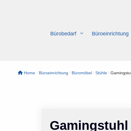
Zum
Inhalt
springen
Bürobedarf
Büroeinrichtung
Home
/
Büroeinrichtung
/
Büromöbel
/
Stühle
/
Gamingstuh
Gamingstuhl 