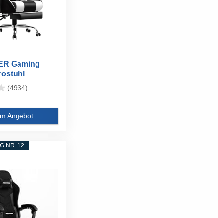
ER Gaming
rostuhl
Gaming...
(4934)
m Angebot
 NR. 12