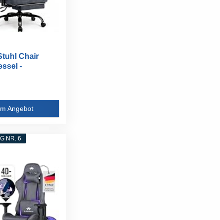
tuhl Chair
ssel -
rtiger...
m Angebot
 NR. 6