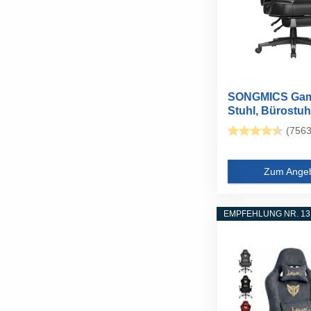
SONGMICS Gam
Stuhl, Bürostuh
Fußstütze...
(7563
Zum Ange
EMPFEHLUNG NR. 13