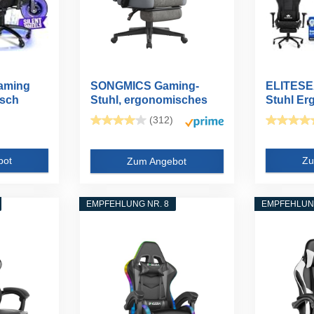
aming
SONGMICS Gaming-
ELITESE
isch
Stuhl, ergonomisches
Stuhl Er
Design, mit...
[TESTSIE
(312)
bot
Zu
Zum Angebot
EMPFEHLUNG NR. 8
EMPFEHLUNG