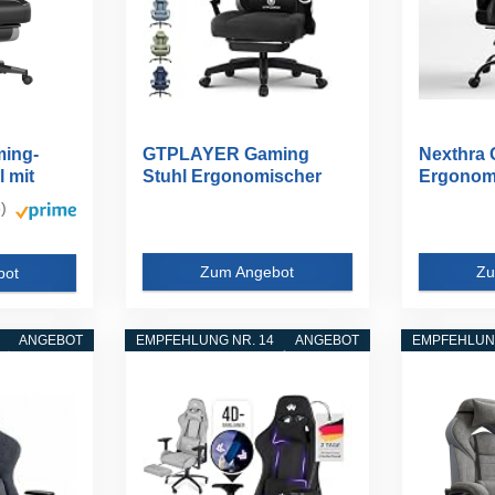
ing-
GTPLAYER Gaming
Nexthra 
l mit
Stuhl Ergonomischer
Ergonom
Gaming Sessel...
Fußstütze
)
Zum Angebot
Zu
bot
ANGEBOT
EMPFEHLUNG NR. 14
ANGEBOT
EMPFEHLUNG