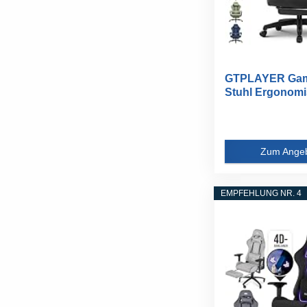
GTPLAYER Ga
Stuhl Ergonomi
Gaming Sessel..
Zum Ange
EMPFEHLUNG NR. 4