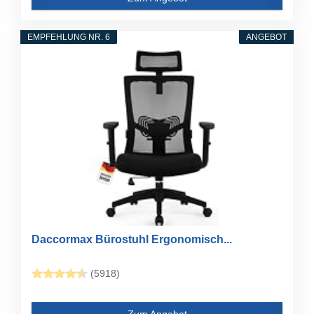
EMPFEHLUNG NR. 6
ANGEBOT
Daccormax Bürostuhl Ergonomisch...
(5918)
Zum Angebot