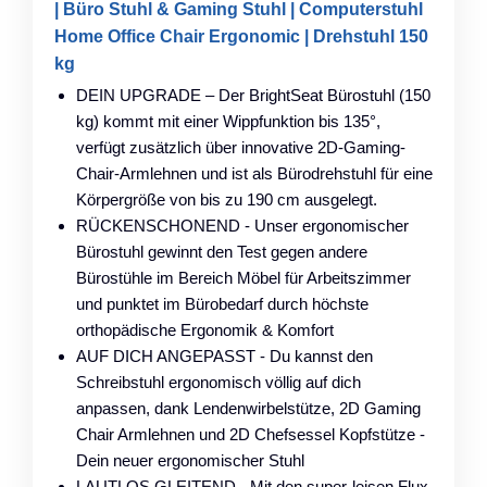
| Büro Stuhl & Gaming Stuhl | Computerstuhl
Home Office Chair Ergonomic | Drehstuhl 150
kg
DEIN UPGRADE – Der BrightSeat Bürostuhl (150
kg) kommt mit einer Wippfunktion bis 135°,
verfügt zusätzlich über innovative 2D-Gaming-
Chair-Armlehnen und ist als Bürodrehstuhl für eine
Körpergröße von bis zu 190 cm ausgelegt.
RÜCKENSCHONEND - Unser ergonomischer
Bürostuhl gewinnt den Test gegen andere
Bürostühle im Bereich Möbel für Arbeitszimmer
und punktet im Bürobedarf durch höchste
orthopädische Ergonomik & Komfort
AUF DICH ANGEPASST - Du kannst den
Schreibstuhl ergonomisch völlig auf dich
anpassen, dank Lendenwirbelstütze, 2D Gaming
Chair Armlehnen und 2D Chefsessel Kopfstütze -
Dein neuer ergonomischer Stuhl
LAUTLOS GLEITEND - Mit den super-leisen Flux