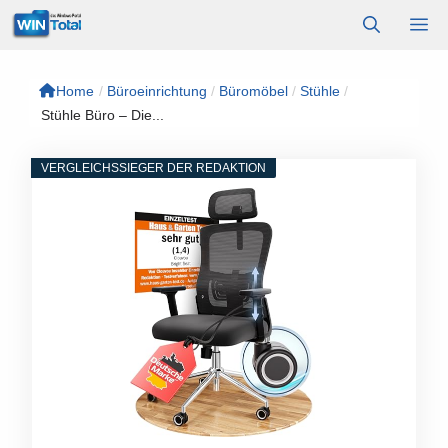
Zum
M
Inhalt
springen
Home
/
Büroeinrichtung
/
Büromöbel
/
Stühle
/
Stühle Büro – Die...
VERGLEICHSSIEGER DER REDAKTION