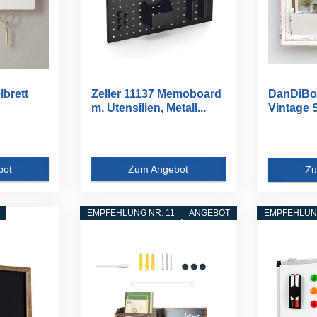
lbrett
Zeller 11137 Memoboard
DanDiBo
m. Utensilien, Metall...
Vintage 
...
Holz...
bot
Zum Angebot
Zu
EMPFEHLUNG NR. 11
ANGEBOT
EMPFEHLUNG