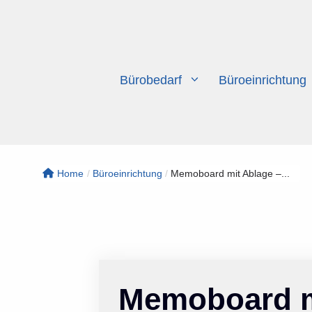
Zum
Inhalt
springen
Bürobedarf
Büroeinrichtung
Home
/
Büroeinrichtung
/
Memoboard mit Ablage –...
Memoboard m