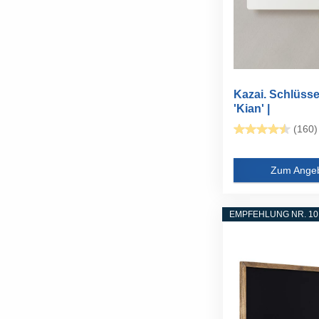
Kazai. Schlüsse
'Kian' |
Minimalistisches
(160)
Zum Ange
EMPFEHLUNG NR. 10