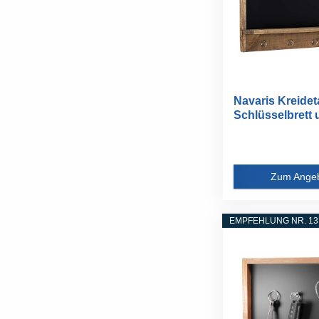
Navaris Kreideta
Schlüsselbrett u
Zum Ange
EMPFEHLUNG NR. 13