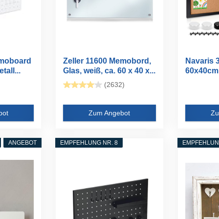
emoboard
Zeller 11600 Memobord,
Navaris 
tall...
Glas, weiß, ca. 60 x 40 x...
60x40cm -
(2632)
bot
Zum Angebot
Zu
ANGEBOT
EMPFEHLUNG NR. 8
EMPFEHLUNG