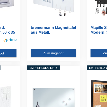
rd,
bremermann Magnettafel
Mapille 
, 50 x 35
aus Metall,
Modern, S
beschreibbar...
Zum Angebot
Zu
bot
EMPFEHLUNG NR. 5
EMPFEHLUNG