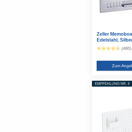
Zeller Memoboa
Edelstahl, Silber
x...
(480)
Zum Ange
EMPFEHLUNG NR. 4