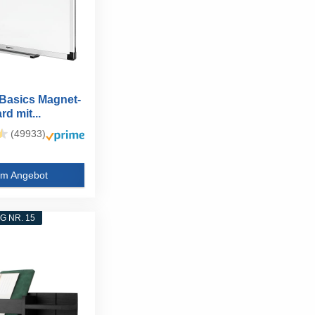
Basics Magnet-
d mit...
(49933)
m Angebot
 NR. 15