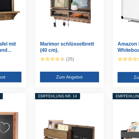
fel mit
Marimor schlüsselbrett
Amazon 
nd...
(40 cm),
Whiteboar
schlüsselboard...
(25)
bot
Zum Angebot
Zu
EMPFEHLUNG NR. 14
EMPFEHLUNG