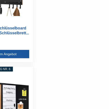
Schlüsselboard
chlüsselbrett...
m Angebot
 NR. 6