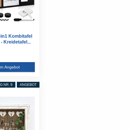
3in1 Kombitafel
 Kreidetafel...
m Angebot
 NR. 9
ANGEBOT