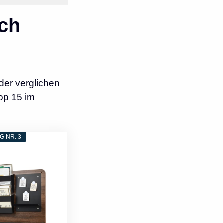
ch
der verglichen
op 15 im
 NR. 3