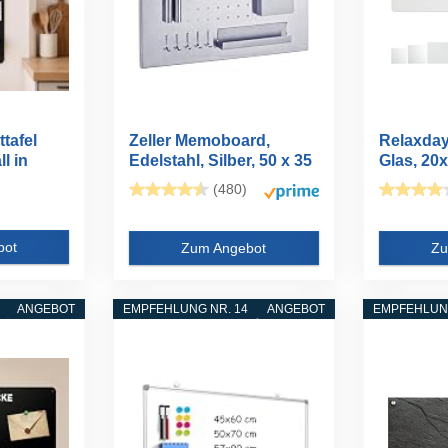
tafel
Zeller Memoboard,
Relaxday
l in
Edelstahl, Silber, 50 x 35
Glas, 20
x...
Magneten
(480)
bot
Zum Angebot
Zu
ANGEBOT
EMPFEHLUNG NR. 14
ANGEBOT
EMPFEHLUNG