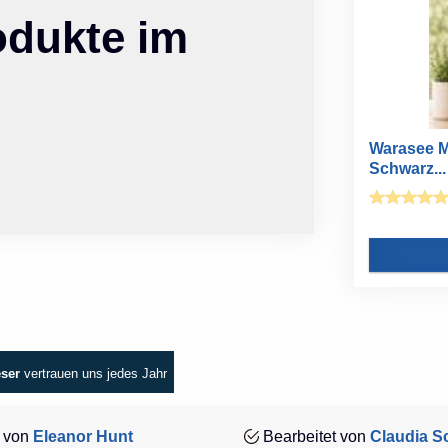
odukte im
Warasee M
Schwarz...
eser
vertrauen uns jedes Jahr
 von
Eleanor Hunt
Bearbeitet von
Claudia Sc