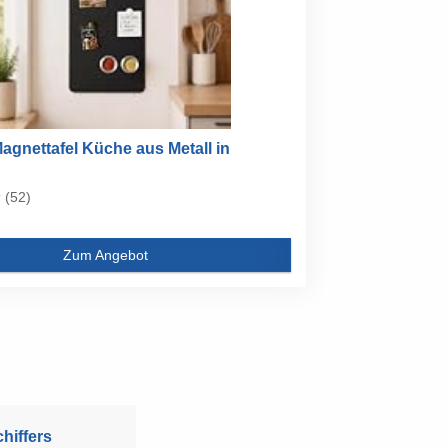
agnettafel Küche aus Metall in
(52)
Zum Angebot
hiffers