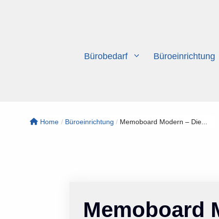
Zum
Inhalt
springen
Bürobedarf
Büroeinrichtung
Home
/
Büroeinrichtung
/
Memoboard Modern – Die...
Memoboard M