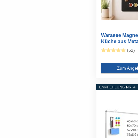
Warasee Magnet
Küche aus Metal
Schwarz...
(52)
Zum Ange
EMPFEHLUNG NR. 4