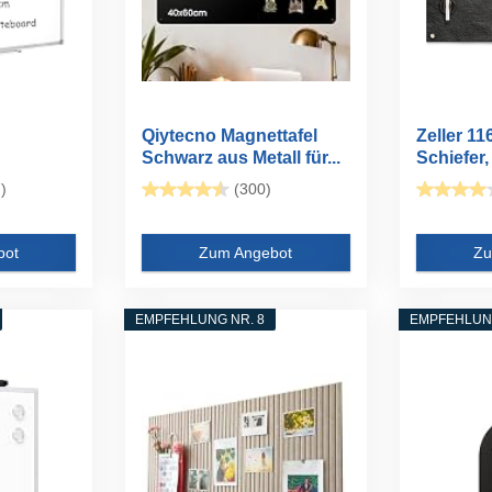
Qiytecno Magnettafel
Zeller 1
Schwarz aus Metall für...
Schiefer,
X70CM...
)
(300)
bot
Zum Angebot
Zu
EMPFEHLUNG NR. 8
EMPFEHLUNG