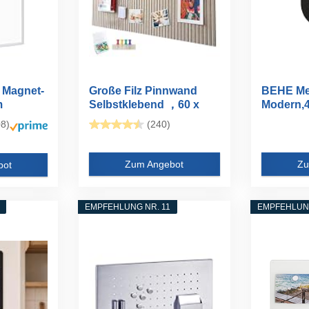
 Magnet-
Große Filz Pinnwand
BEHE Met
m
Selbstklebend ，60 x
Modern,4
40cm...
8)
(240)
Zum Angebot
Zu
bot
EMPFEHLUNG NR. 11
EMPFEHLUNG