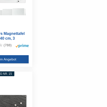
s Magnettafel
x40 cm, 3
...
(788)
m Angebot
 NR. 15