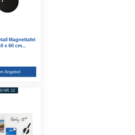
all Magnettafel
0 x 60 cm...
m Angebot
 NR. 12