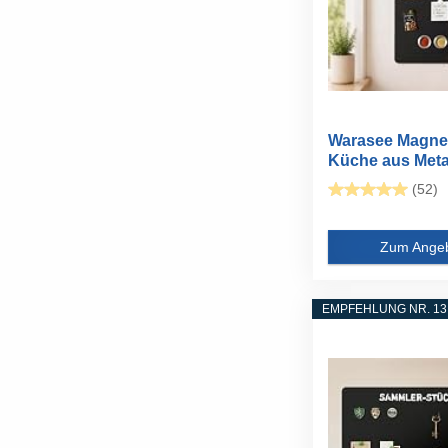
Warasee Magnet
Küche aus Metal
Schwarz...
(52)
Zum Ange
EMPFEHLUNG NR. 13