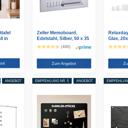
tafel
Zeller Memoboard,
Relaxday
l in
Edelstahl, Silber, 50 x 35
Glas, 20
x...
Magneten
(480)
bot
Zum Angebot
Zu
ANGEBOT
EMPFEHLUNG NR. 5
ANGEBOT
EMPFEHLUNG