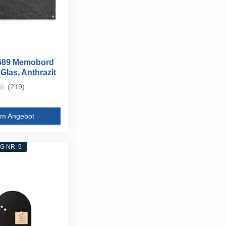
1689 Memobord
 Glas, Anthrazit
(219)
m Angebot
 NR. 9