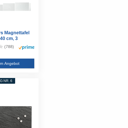
s Magnettafel
x40 cm, 3
...
(788)
m Angebot
 NR. 6