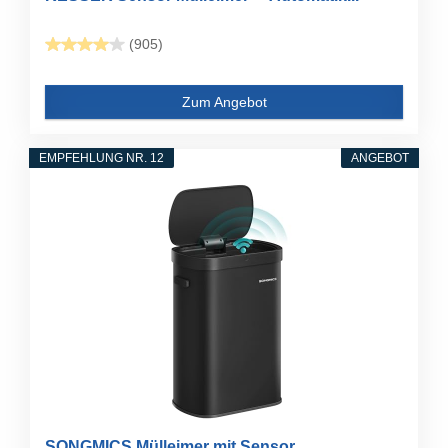
(905)
Zum Angebot
EMPFEHLUNG NR. 12
ANGEBOT
SONGMICS Mülleimer mit Sensor,