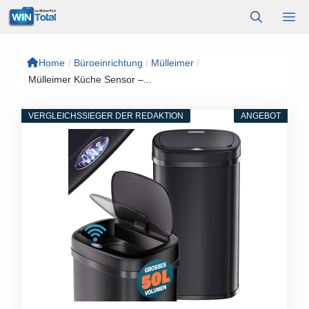
Zum
M
Inhalt
springen
Home
/
Büroeinrichtung
/
Mülleimer
/
Mülleimer Küche Sensor –...
VERGLEICHSSIEGER DER REDAKTION
ANGEBOT