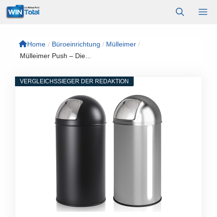
Zum
M
Inhalt
springen
Home
/
Büroeinrichtung
/
Mülleimer
/
Mülleimer Push – Die...
VERGLEICHSSIEGER DER REDAKTION