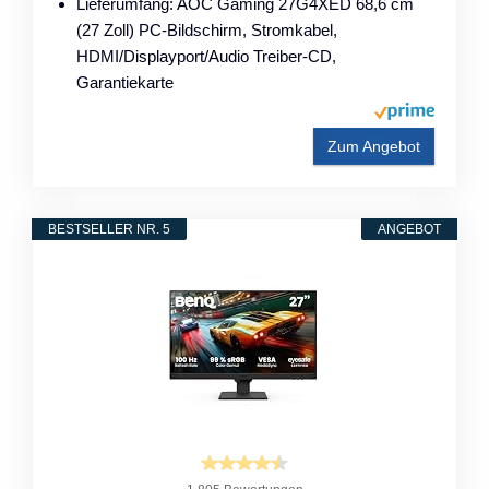
Lieferumfang: AOC Gaming 27G4XED 68,6 cm
(27 Zoll) PC-Bildschirm, Stromkabel,
HDMI/Displayport/Audio Treiber-CD,
Garantiekarte
Zum Angebot
BESTSELLER NR. 5
ANGEBOT