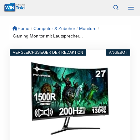
Zum
M
Inhalt
springen
Home
/
Computer & Zubehör
/
Monitore
/
Gaming Monitor mit Lautsprecher...
VERGLEICHSSIEGER DER REDAKTION
ANGEBOT