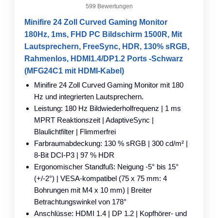
599 Bewertungen
Minifire 24 Zoll Curved Gaming Monitor
180Hz, 1ms, FHD PC Bildschirm 1500R, Mit
Lautsprechern, FreeSync, HDR, 130% sRGB,
Rahmenlos, HDMI1.4/DP1.2 Ports -Schwarz
(MFG24C1 mit HDMI-Kabel)
Minifire 24 Zoll Curved Gaming Monitor mit 180
Hz und integrierten Lautsprechern.
Leistung: 180 Hz Bildwiederholfrequenz | 1 ms
MPRT Reaktionszeit | AdaptiveSync |
Blaulichtfilter | Flimmerfrei
Farbraumabdeckung: 130 % sRGB | 300 cd/m² |
8-Bit DCI-P3 | 97 % HDR
Ergonomischer Standfuß: Neigung -5° bis 15°
(+/-2°) | VESA-kompatibel (75 x 75 mm: 4
Bohrungen mit M4 x 10 mm) | Breiter
Betrachtungswinkel von 178°
Anschlüsse: HDMI 1.4 | DP 1.2 | Kopfhörer- und