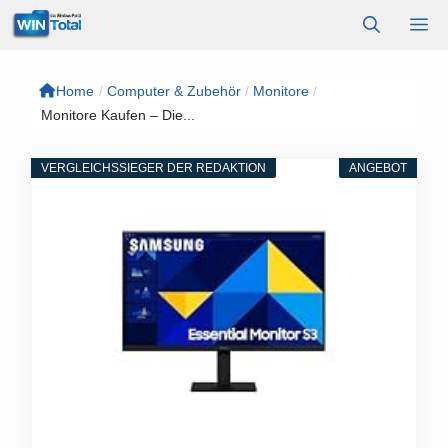
Zum
M
Inhalt
springen
Home
/
Computer & Zubehör
/
Monitore
/
Monitore Kaufen – Die...
VERGLEICHSSIEGER DER REDAKTION
ANGEBOT