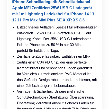
iPhone Schnellladegerät Schnellladekabel
Apple MFi Zertifiziert 25W USB C Ladegerät
mit 1m Lightning Ladekabel für iPhone 14 13
12 11 Pro Max Mini Plus SE X XR XS 8 6
Blitzschnelles Aufladen: Speziell für iPhone-Nutzer
entwickelt – 25W USB-C-Netzteil & USB C auf
Lightning-Kabel. Der 25W USB-C-Ladeadapter
lädt Ihr iPhone bis zu 50 % in nur 30 Minuten –
perfekt für hektische Tage.
Zertifizierte Zuverlässigkeit: Enthält einen MFi-
zertifizierten C94 PD Chip, der eine perfekte
Kompatibilität und schonendes Laden garantiert.
Im Vergleich zu traditionellem PVC-Material ist
das Geflecht-Design robuster und abriebfester, mit
einer 2,5-fach längeren Lebensdauer.
Vertrauen & Sicherheit: Unsere mehrfache
Schutztechnologie (Überhitzung, Überspannung,
Überstrom) garantiert absolut sicheres Laden für
Ihr teures Gerät. Vollständig durch TÜV Rheinland