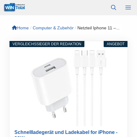
Zum
M
Inhalt
springen
Home
/
Computer & Zubehör
/
Netzteil Iphone 11 –...
VERGLEICHSSIEGER DER REDAKTION
ANGEBOT
Schnellladegerät und Ladekabel for iPhone -