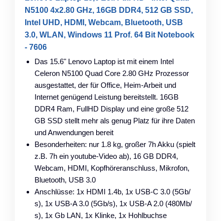
N5100 4x2.80 GHz, 16GB DDR4, 512 GB SSD,
Intel UHD, HDMI, Webcam, Bluetooth, USB
3.0, WLAN, Windows 11 Prof. 64 Bit Notebook
- 7606
Das 15.6" Lenovo Laptop ist mit einem Intel
Celeron N5100 Quad Core 2.80 GHz Prozessor
ausgestattet, der für Office, Heim-Arbeit und
Internet genügend Leistung bereitstellt. 16GB
DDR4 Ram, FullHD Display und eine große 512
GB SSD stellt mehr als genug Platz für ihre Daten
und Anwendungen bereit
Besonderheiten: nur 1.8 kg, großer 7h Akku (spielt
z.B. 7h ein youtube-Video ab), 16 GB DDR4,
Webcam, HDMI, Kopfhöreranschluss, Mikrofon,
Bluetooth, USB 3.0
Anschlüsse: 1x HDMI 1.4b, 1x USB-C 3.0 (5Gb/​
s), 1x USB-A 3.0 (5Gb/​s), 1x USB-A 2.0 (480Mb/​
s), 1x Gb LAN, 1x Klinke, 1x Hohlbuchse