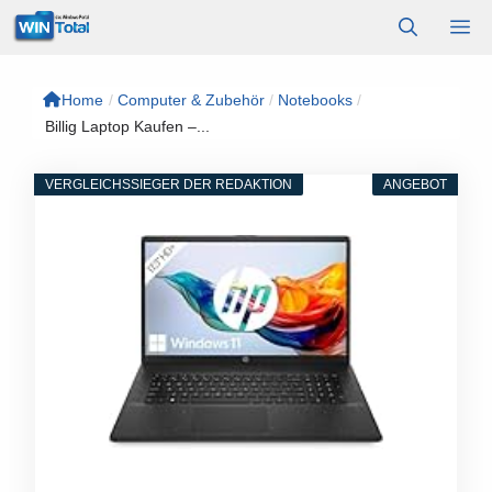
Zum
M
Inhalt
springen
Home
/
Computer & Zubehör
/
Notebooks
/
Billig Laptop Kaufen –...
VERGLEICHSSIEGER DER REDAKTION
ANGEBOT