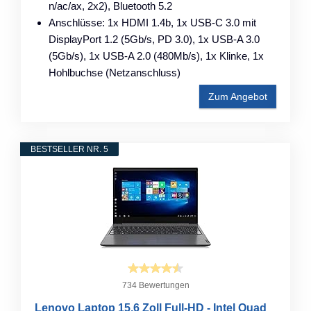
n/​ac/​ax, 2x2), Bluetooth 5.2
Anschlüsse: 1x HDMI 1.4b, 1x USB-C 3.0 mit
DisplayPort 1.2 (5Gb/​s, PD 3.0), 1x USB-A 3.0
(5Gb/​s), 1x USB-A 2.0 (480Mb/​s), 1x Klinke, 1x
Hohlbuchse (Netzanschluss)
Zum Angebot
BESTSELLER NR. 5
734 Bewertungen
Lenovo Laptop 15,6 Zoll Full-HD - Intel Quad