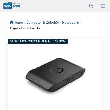
Zum
M
Inhalt
springen
Home
/
Computer & Zubehör
/
Notebooks
/
Elgato Hd60X – Die...
VERGLEICHSSIEGER DER REDAKTION