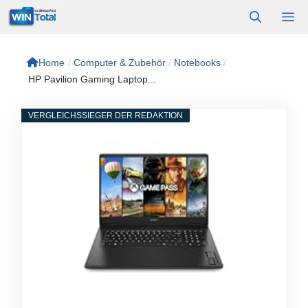
Zum
M
Inhalt
springen
Home
/
Computer & Zubehör
/
Notebooks
/
HP Pavilion Gaming Laptop...
VERGLEICHSSIEGER DER REDAKTION