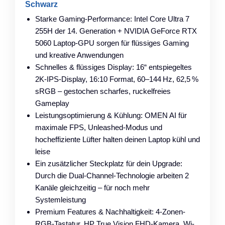
Schwarz
Starke Gaming-Performance: Intel Core Ultra 7
255H der 14. Generation + NVIDIA GeForce RTX
5060 Laptop-GPU sorgen für flüssiges Gaming
und kreative Anwendungen
Schnelles & flüssiges Display: 16“ entspiegeltes
2K-IPS-Display, 16:10 Format, 60–144 Hz, 62,5 %
sRGB – gestochen scharfes, ruckelfreies
Gameplay
Leistungsoptimierung & Kühlung: OMEN AI für
maximale FPS, Unleashed-Modus und
hocheffiziente Lüfter halten deinen Laptop kühl und
leise
Ein zusätzlicher Steckplatz für dein Upgrade:
Durch die Dual-Channel-Technologie arbeiten 2
Kanäle gleichzeitig – für noch mehr
Systemleistung
Premium Features & Nachhaltigkeit: 4-Zonen-
RGB-Tastatur, HP True Vision FHD-Kamera, Wi-