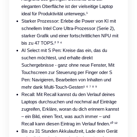
eleganten Oberfläche ist der vielseitige Laptop
ideal für Produktivität unterwegs.¹
Starker Prozessor: Erlebe die Power von KI mit
schnellem Intel Core Ultra-Prozessor (Serie 2),
starker Grafik und einer fortschrittlichen NPU mit
bis zu 47 TOPS.² ³ ⁴
AI Select mit S Pen: Kreise das ein, das du
suchen möchtest, und erhalte direkt
Suchergebnisse - ganz ohne neue Fenster, Mit
Touchscreen zur Steuerung per Finger oder S
Pen: Navigieren, Bearbeiten von Inhalten und
mehr dank Multi-Touch-Gesten⁵ ⁶ ⁷ ⁸ ⁹
Recall: Mit Recall kannst du den Verlauf deines
Laptops durchsuchen und nochmal auf Einträge
zugreifen, Erkläre, woran du dich erinnern kannst
– ein Bild, einen Text, was auch immer – und
Recall kann diesen Eintrag im Verlauf finden.¹⁰ ¹²
Bis zu 31 Stunden Akkulaufzeit, Lade dein Gerät