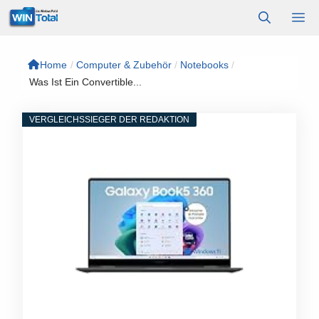
Zum
M
Inhalt
springen
Home
/
Computer & Zubehör
/
Notebooks
/
Was Ist Ein Convertible...
VERGLEICHSSIEGER DER REDAKTION