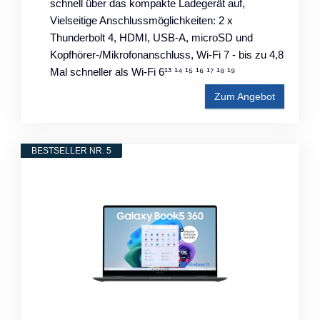
schnell über das kompakte Ladegerät auf,
Vielseitige Anschlussmöglichkeiten: 2 x
Thunderbolt 4, HDMI, USB-A, microSD und
Kopfhörer-/Mikrofonanschluss, Wi-Fi 7 - bis zu 4,8
Mal schneller als Wi-Fi 6¹³ ¹⁴ ¹⁵ ¹⁶ ¹⁷ ¹⁸ ¹⁹
Zum Angebot
BESTSELLER NR. 5