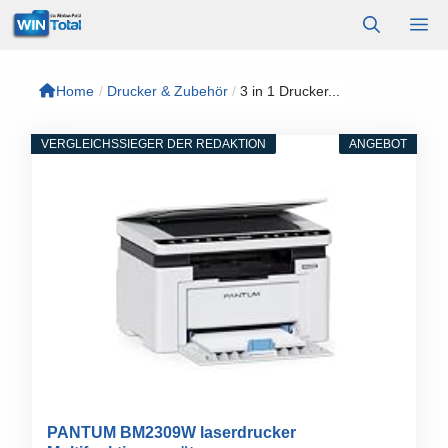
Zum
M
Inhalt
springen
Home
/
Drucker & Zubehör
/
3 in 1 Drucker...
VERGLEICHSSIEGER DER REDAKTION
ANGEBOT
PANTUM BM2309W laserdrucker