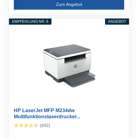
Zum Angebot
EMPFEHLUNG NR. 6
ANGEBOT
HP LaserJet MFP M234dw
Multifunktionslaserdrucker...
(692)