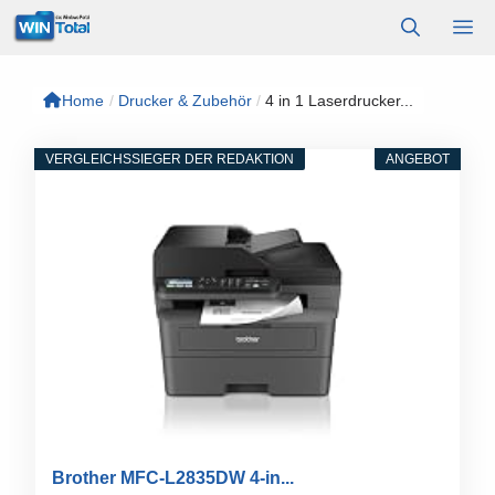
Zum
M
Inhalt
springen
Home
/
Drucker & Zubehör
/
4 in 1 Laserdrucker...
VERGLEICHSSIEGER DER REDAKTION
ANGEBOT
Brother MFC-L2835DW 4-in...