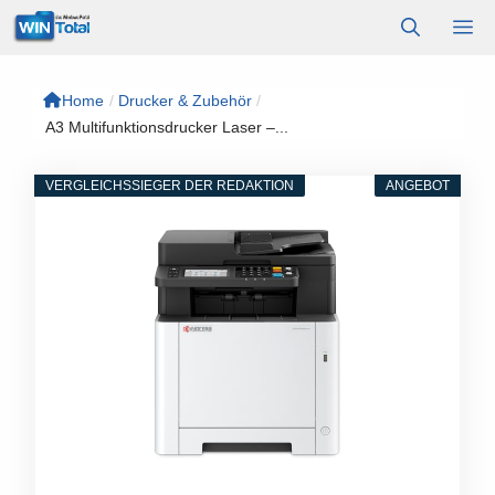
Zum
M
Inhalt
springen
Home
/
Drucker & Zubehör
/
A3 Multifunktionsdrucker Laser –...
VERGLEICHSSIEGER DER REDAKTION
ANGEBOT