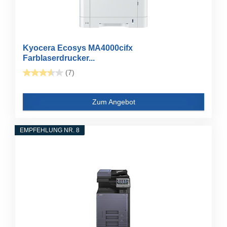
Kyocera Ecosys MA4000cifx
Farblaserdrucker...
(7)
Zum Angebot
EMPFEHLUNG NR. 8