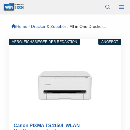
Zum
M
Inhalt
springen
Home
/
Drucker & Zubehör
/
All in One Drucker...
VERGLEICHSSIEGER DER REDAKTION
ANGEBOT
Canon PIXMA TS4150I -WLAN-